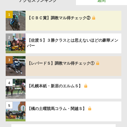
アクセスランキング
週間
1
【ＣＢＣ賞】調教マル得チェック②
2
【佐渡Ｓ】３勝クラスとは思えないほどの豪華メン
バー
3
【レパードＳ】調教マル得チェック①
4
【札幌本紙・新居のエルムＳ】
5
【橘の土曜競馬コラム・関越Ｓ】