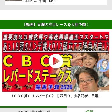
2026年5月20日 14:00
【動画】日曜の注目レースを大胆予想！
《ＣＢＣ賞》《レパードＳ》【 武田Ｄ、大谷記者、目黒…