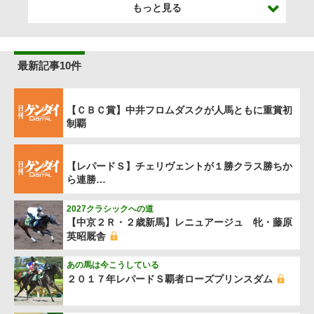
もっと見る
最新記事10件
【ＣＢＣ賞】中井フロムダスクが人馬ともに重賞初
制覇
【レパードＳ】チェリヴェントが１勝クラス勝ちか
ら連勝…
2027クラシックへの道
【中京２Ｒ・２歳新馬】レニュアージュ 牝・藤原
英昭厩舎
あの馬は今こうしている
２０１７年レパードＳ覇者ローズプリンスダム