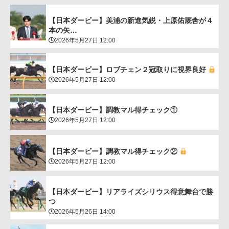
【日本ダービー】美浦の新進気鋭・上原佑厩舎が４
本の矢…
2026年5月27日 12:00
【日本ダービー】ロブチェン２冠取りに視界良好
2026年5月27日 12:00
【日本ダービー】調教マル得チェック①
2026年5月27日 12:00
【日本ダービー】調教マル得チェック②
2026年5月27日 12:00
【日本ダービー】リアライズシリウス得意舞台で勝
つ
2026年5月26日 14:00