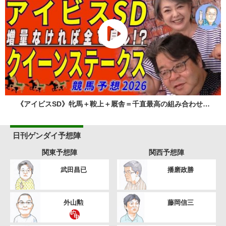
《アイビスSD》牝馬＋鞍上＋厩舎＝千直最高の組み合わせ…
日刊ゲンダイ予想陣
関東予想陣
関西予想陣
武田昌已
播磨政勝
外山勲
藤岡信三