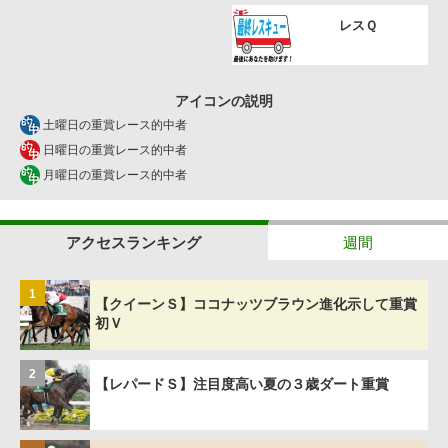
レスＱ
アイコンの説明
土曜日の重賞レース的中者
日曜日の重賞レース的中者
月曜日の重賞レース的中者
アクセスランキング
週間
1
【クイーンＳ】ココナッツブラウン進化示して重賞
初Ｖ
2
【レパードＳ】注目度高い夏の３歳ダート重賞