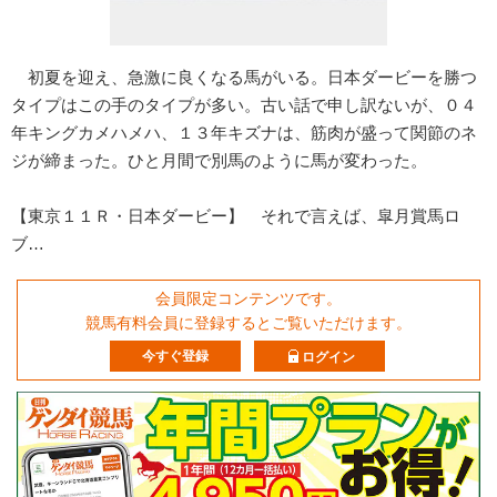
初夏を迎え、急激に良くなる馬がいる。日本ダービーを勝つ
タイプはこの手のタイプが多い。古い話で申し訳ないが、０４
年キングカメハメハ、１３年キズナは、筋肉が盛って関節のネ
ジが締まった。ひと月間で別馬のように馬が変わった。
【東京１１Ｒ・日本ダービー】 それで言えば、皐月賞馬ロ
ブ…
会員限定コンテンツです。
競馬有料会員に登録するとご覧いただけます。
今すぐ登録
ログイン