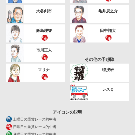
大谷剣市
亀井辰之介
飯島理智
田中翔大
市川正人
その他の予想陣
マリナ
特捜班
レスＱ
アイコンの説明
土曜日の重賞レース的中者
日曜日の重賞レース的中者
月曜日の重賞レース的中者