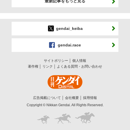
最新記事をもっと見る
gendai_keiba
gendai.race
サイトポリシー
個人情報
著作権
リンク
よくある質問・お問い合わせ
広告掲載について
会社概要
採用情報
Copyright © Nikkan Gendai. All Rights Reserved.