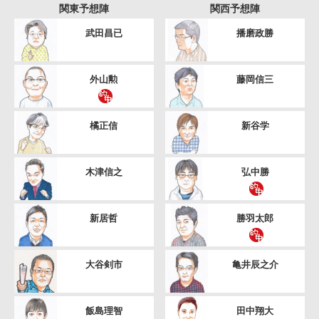
関東予想陣
関西予想陣
武田昌已
播磨政勝
外山勲
藤岡信三
橘正信
新谷学
木津信之
弘中勝
新居哲
勝羽太郎
大谷剣市
亀井辰之介
飯島理智
田中翔大