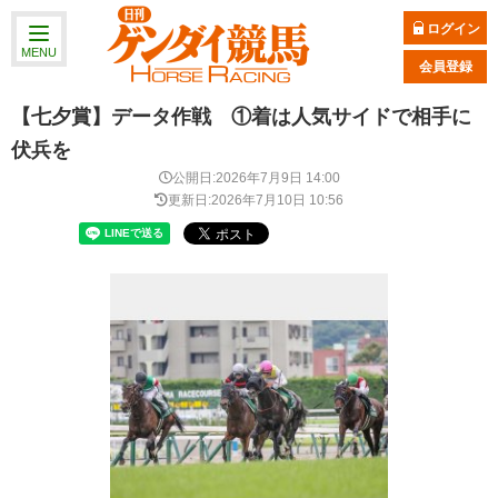
ログイン
MENU
会員登録
【七夕賞】データ作戦 ①着は人気サイドで相手に
伏兵を
公開日:2026年7月9日 14:00
更新日:2026年7月10日 10:56