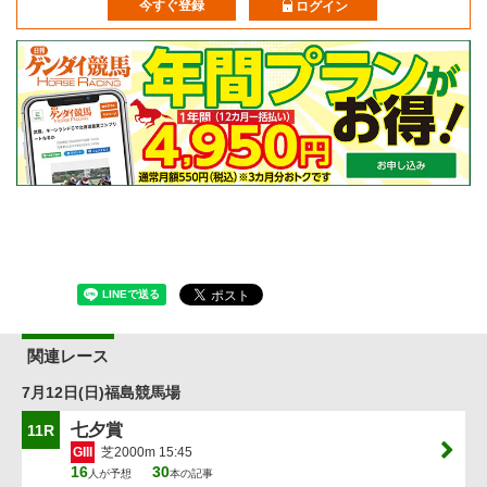
今すぐ登録
ログイン
関連レース
7月12日(日)福島競馬場
七夕賞
11R
GIII
芝2000m 15:45
16
30
人が予想
本の記事