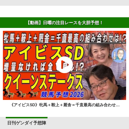
【動画】日曜の注目レースを大胆予想！
《アイビスSD》牝馬＋鞍上＋厩舎＝千直最高の組み合わせ…
日刊ゲンダイ予想陣