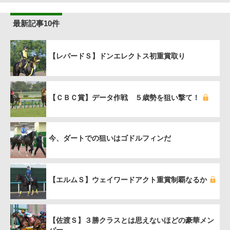
最新記事10件
【レパードＳ】ドンエレクトス初重賞取り
【ＣＢＣ賞】データ作戦 ５歳勢を狙い撃て！
今、ダートでの狙いはゴドルフィンだ
【エルムＳ】ウェイワードアクト重賞制覇なるか
【佐渡Ｓ】３勝クラスとは思えないほどの豪華メン
バー