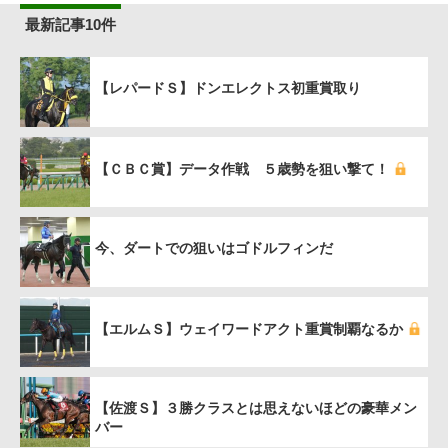
最新記事10件
【レパードＳ】ドンエレクトス初重賞取り
【ＣＢＣ賞】データ作戦 ５歳勢を狙い撃て！
今、ダートでの狙いはゴドルフィンだ
【エルムＳ】ウェイワードアクト重賞制覇なるか
【佐渡Ｓ】３勝クラスとは思えないほどの豪華メン
バー