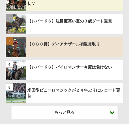
初Ｖ
2
【レパードＳ】注目度高い夏の３歳ダート重賞
3
【ＣＢＣ賞】ディアナザール初重賞取り
4
【レパードＳ】パイロマンサー今度は負けない
5
米国型ピューロマジックが２４年ぶりにレコード更
新
もっと見る