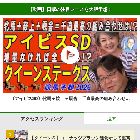
【動画】日曜の注目レースを大胆予想！
《アイビスSD》牝馬＋鞍上＋厩舎＝千直最高の組み合わせ…
アクセスランキング
週間
1
【クイーンＳ】ココナッツブラウン進化示して重賞