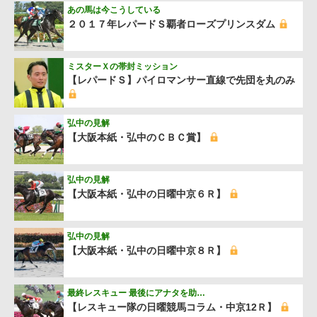
あの馬は今こうしている
２０１７年レパードＳ覇者ローズプリンスダム
ミスターＸの帯封ミッション
【レパードＳ】パイロマンサー直線で先団を丸のみ
弘中の見解
【大阪本紙・弘中のＣＢＣ賞】
弘中の見解
【大阪本紙・弘中の日曜中京６Ｒ】
弘中の見解
【大阪本紙・弘中の日曜中京８Ｒ】
最終レスキュー 最後にアナタを助…
【レスキュー隊の日曜競馬コラム・中京12Ｒ】