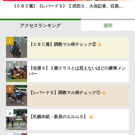
《ＣＢＣ賞》《レパードＳ》【 武田Ｄ、大谷記者、目黒…
アクセスランキング
週間
1
【ＣＢＣ賞】調教マル得チェック②
2
【佐渡Ｓ】３勝クラスとは思えないほどの豪華メン
バー
3
【レパードＳ】調教マル得チェック①
4
【札幌本紙・新居のエルムＳ】