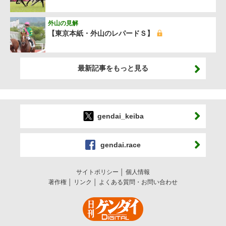
外山の見解
【東京本紙・外山のレパードＳ】
最新記事をもっと見る
gendai_keiba
gendai.race
サイトポリシー
個人情報
著作権
リンク
よくある質問・お問い合わせ