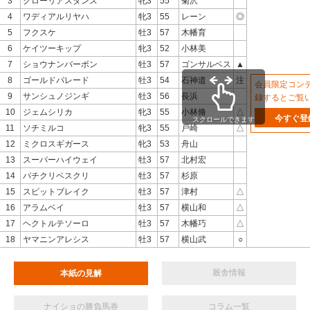
3
グローリアスダンス
牝3
55
菊沢
4
ワディアルリヤハ
牝3
55
レーン
◎
5
フクスケ
牡3
57
木幡育
6
ケイツーキップ
牝3
52
小林美
7
ショウナンバーボン
牡3
57
ゴンサルベス
▲
8
ゴールドパレード
牡3
54
石神道
注
会員限定コン
9
サンシュノジンギ
牡3
56
長浜
録するとご覧
10
ジェムシリカ
牝3
55
小林脩
△
今すぐ登
スクロールできます
11
ソチミルコ
牝3
55
戸崎
△
12
ミクロスギガース
牝3
53
舟山
13
スーパーハイウェイ
牡3
57
北村宏
14
パチクリベスクリ
牡3
57
杉原
15
スピットブレイク
牡3
57
津村
△
16
アラムベイ
牡3
57
横山和
△
17
ヘクトルテソーロ
牡3
57
木幡巧
△
18
ヤマニンアレシス
牡3
57
横山武
○
厩舎情報
本紙の見解
ナイショの勝負馬券
コラム一覧