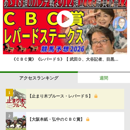
《ＣＢＣ賞》《レパードＳ》【 武田Ｄ、大谷記者、目黒…
アクセスランキング
週間
1
【止まり木ブルース・レパードＳ】
2
【大阪本紙・弘中のＣＢＣ賞】