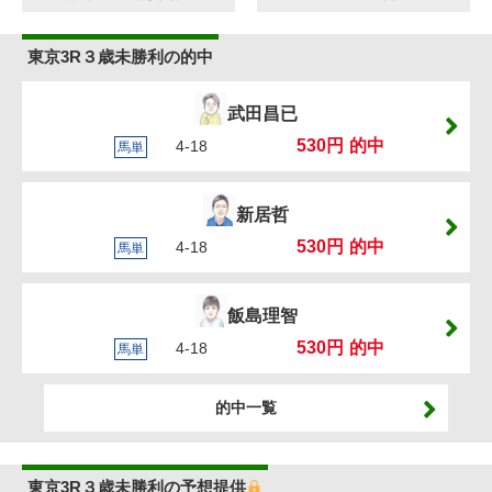
東京3R３歳未勝利の的中
武田昌已
530円
的中
4-18
馬単
新居哲
530円
的中
4-18
馬単
飯島理智
530円
的中
4-18
馬単
的中一覧
東京3R３歳未勝利の予想提供