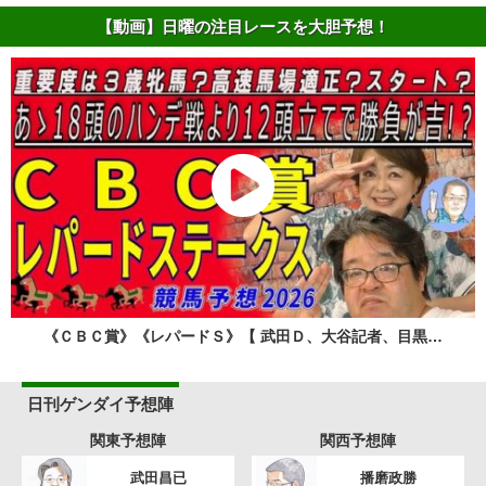
【動画】日曜の注目レースを大胆予想！
《ＣＢＣ賞》《レパードＳ》【 武田Ｄ、大谷記者、目黒…
日刊ゲンダイ予想陣
関東予想陣
関西予想陣
武田昌已
播磨政勝