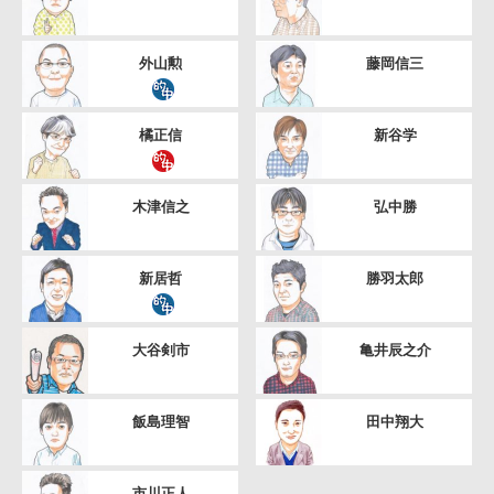
外山勲
藤岡信三
橘正信
新谷学
木津信之
弘中勝
新居哲
勝羽太郎
大谷剣市
亀井辰之介
飯島理智
田中翔大
市川正人