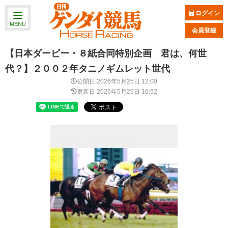
ログイン
MENU
会員登録
【日本ダービー・８紙合同特別企画 君は、何世
代？】２００２年タニノギムレット世代
公開日:2026年5月25日 12:00
更新日:2026年5月29日 10:52