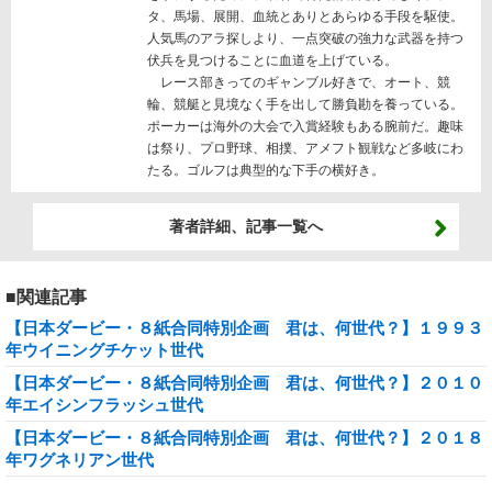
タ、馬場、展開、血統とありとあらゆる手段を駆使。
人気馬のアラ探しより、一点突破の強力な武器を持つ
伏兵を見つけることに血道を上げている。
レース部きってのギャンブル好きで、オート、競
輪、競艇と見境なく手を出して勝負勘を養っている。
ポーカーは海外の大会で入賞経験もある腕前だ。趣味
は祭り、プロ野球、相撲、アメフト観戦など多岐にわ
たる。ゴルフは典型的な下手の横好き。
著者詳細、記事一覧へ
■関連記事
【日本ダービー・８紙合同特別企画 君は、何世代？】１９９３
年ウイニングチケット世代
【日本ダービー・８紙合同特別企画 君は、何世代？】２０１０
年エイシンフラッシュ世代
【日本ダービー・８紙合同特別企画 君は、何世代？】２０１８
年ワグネリアン世代