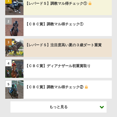
1
【レパードＳ】調教マル得チェック①
2
【ＣＢＣ賞】調教マル得チェック①
3
【レパードＳ】注目度高い夏の３歳ダート重賞
4
【ＣＢＣ賞】ディアナザール初重賞取り
5
【ＣＢＣ賞】調教マル得チェック②
もっと見る