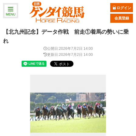
ログイン
MENU
会員登録
【北九州記念】データ作戦 前走①着馬の勢いに乗
れ
公開日:2026年7月2日 14:00
更新日:2026年7月2日 14:00