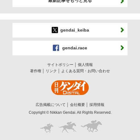
最新記事をもっと見る
gendai_keiba
gendai.race
サイトポリシー
個人情報
著作権
リンク
よくある質問・お問い合わせ
広告掲載について
会社概要
採用情報
Copyright © Nikkan Gendai. All Rights Reserved.