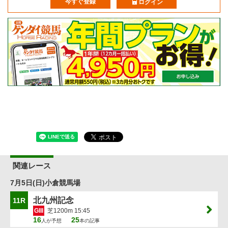
今すぐ登録
ログイン
関連レース
7月5日(日)小倉競馬場
北九州記念
11R
GIII
芝1200m 15:45
16
25
人が予想
本の記事