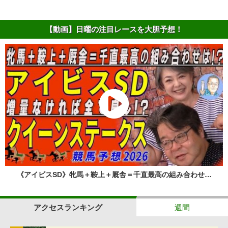
【動画】日曜の注目レースを大胆予想！
《アイビスSD》牝馬＋鞍上＋厩舎＝千直最高の組み合わせ…
アクセスランキング
週間