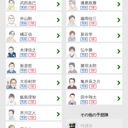
武田昌已
播磨政勝
馬単
3単
馬単
3単
外山勲
藤岡信三
馬単
3単
馬単
3単
橘正信
新谷学
馬単
3単
馬単
3単
木津信之
弘中勝
馬単
3単
馬単
3単
新居哲
勝羽太郎
馬単
3単
馬単
3単
大谷剣市
亀井辰之介
馬単
3単
馬単
3単
飯島理智
田中翔大
馬単
3単
馬単
3単
市川正人
その他の予想陣
馬単
3単
特捜班