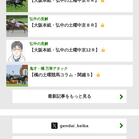
【大阪本紙・弘中の土曜中京６Ｒ】
弘中の見解
【大阪本紙・弘中の土曜中京８Ｒ】
弘中の見解
【大阪本紙・弘中の土曜中京12Ｒ】
鬼才・橘 万券アタック
【橘の土曜競馬コラム・関越Ｓ】
最新記事をもっと見る
gendai_keiba