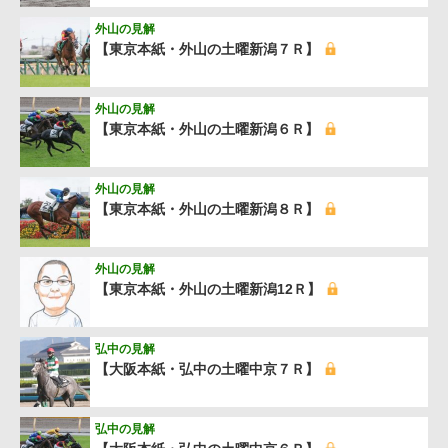
外山の見解
【東京本紙・外山の土曜新潟７Ｒ】
外山の見解
【東京本紙・外山の土曜新潟６Ｒ】
外山の見解
【東京本紙・外山の土曜新潟８Ｒ】
外山の見解
【東京本紙・外山の土曜新潟12Ｒ】
弘中の見解
【大阪本紙・弘中の土曜中京７Ｒ】
弘中の見解