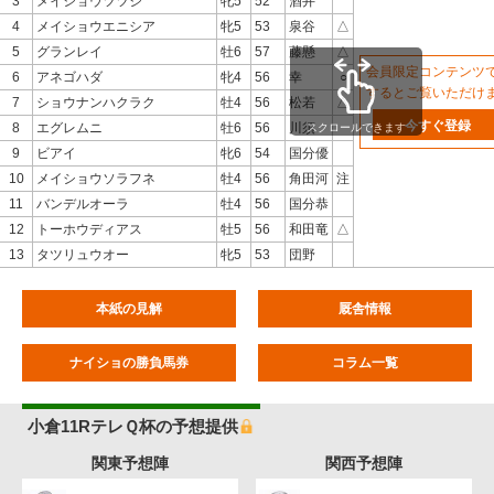
3
メイショウツツジ
牝5
52
酒井
4
メイショウエニシア
牝5
53
泉谷
△
5
グランレイ
牡6
57
藤懸
△
会員限定コンテンツ
6
アネゴハダ
牝4
56
幸
○
するとご覧いただけ
7
ショウナンハクラク
牡4
56
松若
△
今すぐ登録
8
エグレムニ
牡6
56
川須
スクロールできます
9
ビアイ
牝6
54
国分優
10
メイショウソラフネ
牡4
56
角田河
注
11
バンデルオーラ
牡4
56
国分恭
12
トーホウディアス
牡5
56
和田竜
△
13
タツリュウオー
牝5
53
団野
本紙の見解
厩舎情報
ナイショの勝負馬券
コラム一覧
小倉11RテレＱ杯の予想提供
関東予想陣
関西予想陣