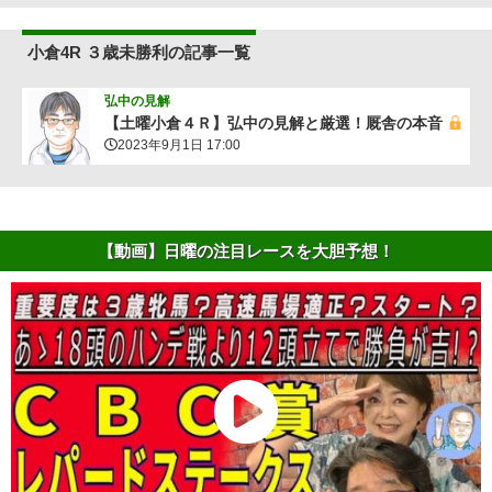
小倉4R ３歳未勝利の記事一覧
弘中の見解
【土曜小倉４Ｒ】弘中の見解と厳選！厩舎の本音
2023年9月1日 17:00
【動画】日曜の注目レースを大胆予想！