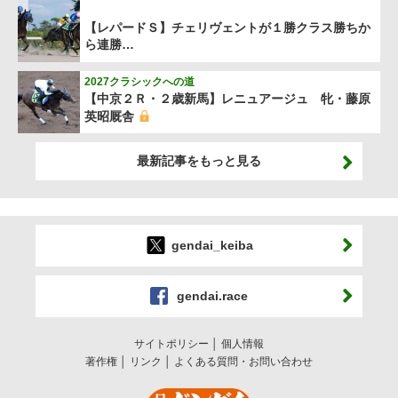
【レパードＳ】チェリヴェントが１勝クラス勝ちか
ら連勝…
2027クラシックへの道
【中京２Ｒ・２歳新馬】レニュアージュ 牝・藤原
英昭厩舎
最新記事をもっと見る
gendai_keiba
gendai.race
サイトポリシー
個人情報
著作権
リンク
よくある質問・お問い合わせ