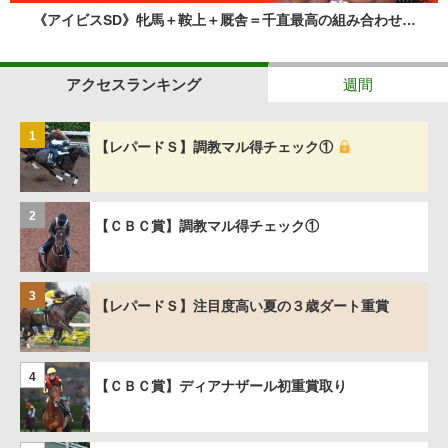
《アイビスSD》牝馬＋鞍上＋厩舎＝千直最高の組み合わせ…
アクセスランキング
週間
1
【レパードＳ】調教マル得チェック①
2
【ＣＢＣ賞】調教マル得チェック①
3
【レパードＳ】注目度高い夏の３歳ダート重賞
4
【ＣＢＣ賞】ディアナザール初重賞取り