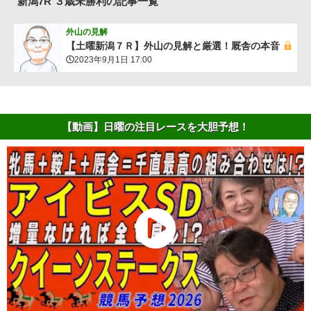
新潟7R ３歳未勝利の記事一覧
外山の見解
【土曜新潟７Ｒ】外山の見解と厳選！厩舎の本音
2023年9月1日 17:00
【動画】日曜の注目レースを大胆予想！