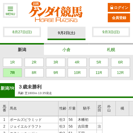
ログイン
MENU
会員登録
8月27日(日)
9月3日(日)
9月2日(土)
新潟
小倉
札幌
1R
2R
3R
4R
5R
6R
7R
8R
9R
10R
11R
12R
３歳未勝利
新潟7R
馬齢 芝1800m 13:35発走
馬
武
外
馬名
性齢
斤量
騎手
橘
番
田
山
1
ボールズピラミッド
牡3
56
木幡初
2
ジェイエルドラフト
牡3
56
吉田豊
注