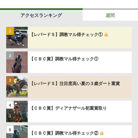
アクセスランキング
週間
1
【レパードＳ】調教マル得チェック①
2
【ＣＢＣ賞】調教マル得チェック①
3
【レパードＳ】注目度高い夏の３歳ダート重賞
4
【ＣＢＣ賞】ディアナザール初重賞取り
5
【ＣＢＣ賞】調教マル得チェック②