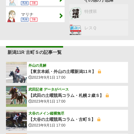
その他の予想陣
馬単
3単
特捜班
マリナ
馬単
3単
レスＱ
新潟11R 古町Ｓの記事一覧
外山の見解
【東京本紙・外山の土曜新潟11Ｒ】
2023年9月1日 17:00
武田記者 データがベース
【武田の土曜競馬コラム・札幌２歳Ｓ】
2023年9月1日 17:00
大谷のメイン縦横無尽
【大谷の土曜競馬コラム・古町Ｓ】
2023年9月1日 17:00