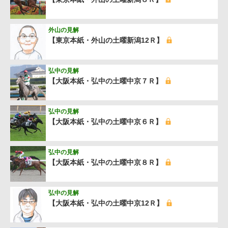
外山の見解
【東京本紙・外山の土曜新潟12Ｒ】
弘中の見解
【大阪本紙・弘中の土曜中京７Ｒ】
弘中の見解
【大阪本紙・弘中の土曜中京６Ｒ】
弘中の見解
【大阪本紙・弘中の土曜中京８Ｒ】
弘中の見解
【大阪本紙・弘中の土曜中京12Ｒ】