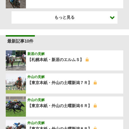
もっと見る
最新記事10件
新居の見解
【札幌本紙・新居のエルムＳ】
外山の見解
【東京本紙・外山の土曜新潟７Ｒ】
外山の見解
【東京本紙・外山の土曜新潟６Ｒ】
外山の見解
【東京本紙・外山の土曜新潟８Ｒ】