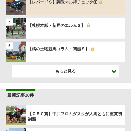
【レパードＳ】調教マル得チェック①
4
【札幌本紙・新居のエルムＳ】
5
【橘の土曜競馬コラム・関越Ｓ】
もっと見る
最新記事10件
【ＣＢＣ賞】中井フロムダスクが人馬ともに重賞初
制覇