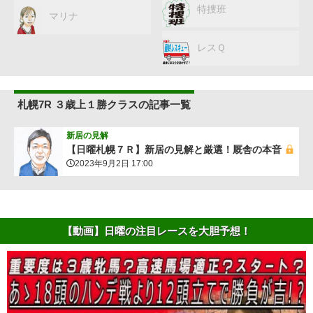
特捜班
マリナ
レスＱ
札幌7R ３歳上１勝クラスの記事一覧
新居の見解
【日曜札幌７Ｒ】新居の見解と厳選！厩舎の本音
2023年9月2日 17:00
【動画】日曜の注目レースを大胆予想！