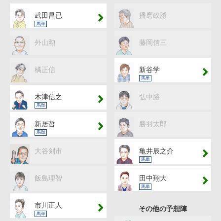
武田昌已
播磨政勝
馬単
外山勲
藤岡信三
橘正信
新谷学
馬単
木津信之
弘中勝
馬単
新居哲
勝羽太郎
馬単
大谷剣市
亀井辰之介
馬単
飯島理智
田中翔大
馬単
市川正人
その他の予想陣
馬単