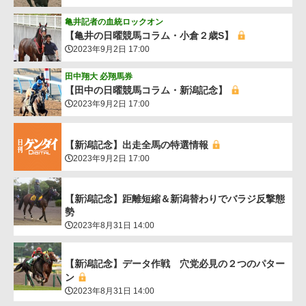
亀井記者の血統ロックオン
【亀井の日曜競馬コラム・小倉２歳S】
2023年9月2日 17:00
田中翔大 必翔馬券
【田中の日曜競馬コラム・新潟記念】
2023年9月2日 17:00
【新潟記念】出走全馬の特選情報
2023年9月2日 17:00
【新潟記念】距離短縮＆新潟替わりでバラジ反撃態
勢
2023年8月31日 14:00
【新潟記念】データ作戦 穴党必見の２つのパター
ン
2023年8月31日 14:00