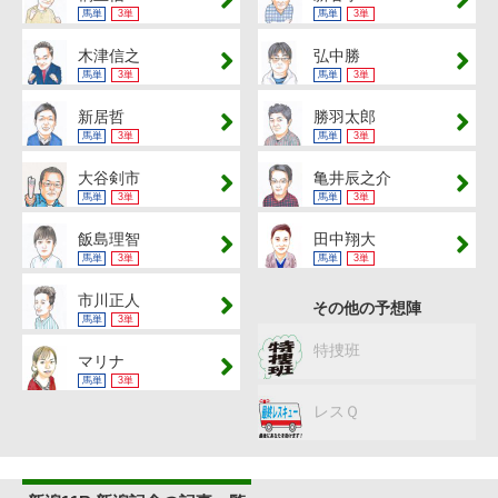
馬単
3単
馬単
3単
木津信之
弘中勝
馬単
3単
馬単
3単
新居哲
勝羽太郎
馬単
3単
馬単
3単
大谷剣市
亀井辰之介
馬単
3単
馬単
3単
飯島理智
田中翔大
馬単
3単
馬単
3単
市川正人
その他の予想陣
馬単
3単
特捜班
マリナ
馬単
3単
レスＱ