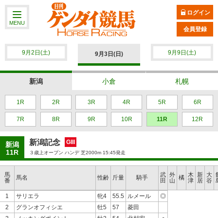
ログイン
MENU
会員登録
9月2日(土)
9月9日(土)
9月3日(日)
新潟
小倉
札幌
1R
2R
3R
4R
5R
6R
7R
8R
9R
10R
11R
12R
新潟記念
GIII
新潟
11R
３歳上オープン ハンデ 芝2000m 15:45発走
馬
武
外
木
新
大
馬名
性齢
斤量
騎手
橘
番
田
山
津
居
谷
1
サリエラ
牝4
55.5
ルメール
◎
2
グランオフィシエ
牡5
57
菱田