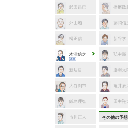
武田昌已
播磨政
外山勲
藤岡信
橘正信
新谷学
木津信之
弘中勝
馬単
新居哲
勝羽太
大谷剣市
亀井辰
飯島理智
田中翔
市川正人
その他の予想