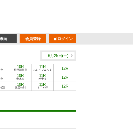
紙面
会員登録
ログイン
6月25日(土)
R
10R
11R
12R
特別
相模湖特別
スレイプニルＳ
R
10R
11R
12R
特別
垂水Ｓ
米子Ｓ
R
10R
11R
12R
特別
奥尻特別
ＳＴＶ杯