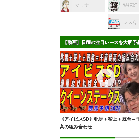
マリナ
特捜班
レスＱ
【動画】日曜の注目レースを大胆予
《アイビスSD》牝馬＋鞍上＋厩舎＝
高の組み合わせ…