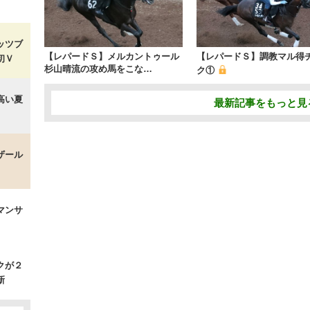
ッツブ
【レパードＳ】メルカントゥール
【レパードＳ】調教マル得
初Ｖ
杉山晴流の攻め馬をこな…
ク①
高い夏
最新記事をもっと見
ザール
マンサ
クが２
新