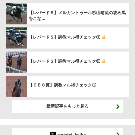
【レパードＳ】メルカントゥール杉山晴流の攻め馬
をこな…
【レパードＳ】調教マル得チェック①
【レパードＳ】調教マル得チェック②
【ＣＢＣ賞】調教マル得チェック①
最新記事をもっと見る
gendai_keiba