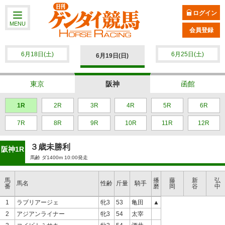
ログイン
MENU
会員登録
6月18日(土)
6月25日(土)
6月19日(日)
東京
阪神
函館
1R
2R
3R
4R
5R
6R
7R
8R
9R
10R
11R
12R
３歳未勝利
阪神1R
馬齢 ダ1400m 10:00発走
馬
播
藤
新
弘
馬名
性齢
斤量
騎手
番
磨
岡
谷
中
1
ラブリアージェ
牝3
53
亀田
▲
2
アジアンライナー
牝3
54
太宰