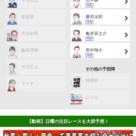
木津信之
弘中勝
馬単
新居哲
勝羽太郎
馬単
大谷剣市
亀井辰之介
馬単
飯島理智
田中翔大
馬単
市川正人
その他の予想陣
特捜班
マリナ
レスＱ
【動画】日曜の注目レースを大胆予想！