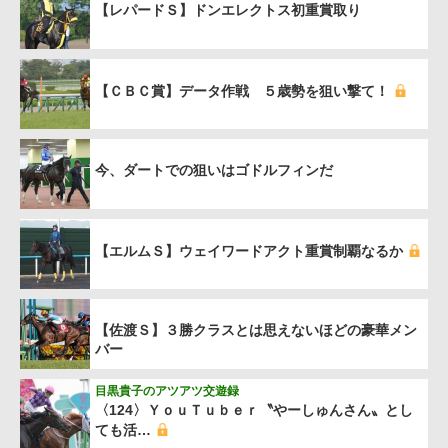
【レパードＳ】ドンエレクトス初重賞取り
【ＣＢＣ賞】データ作戦 ５歳勢を狙い撃て！
今、ダートでの狙いはゴドルフィンだ
【エルムＳ】ウェイワードアクト重賞制覇なるか
【佐渡Ｓ】３勝クラスとは思えないほどの豪華メン
バー
目黒貴子のアツアツ交遊録
〈124〉ＹｏｕＴｕｂｅｒ〝やーしゅんさん〟とし
ても活…