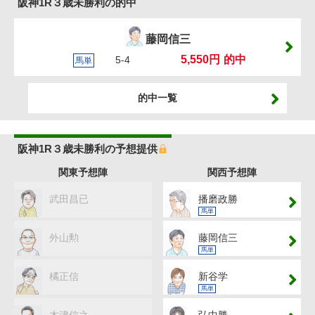
阪神1R３歳未勝利の的中
藤岡信三
5,550円
的中
5-4
馬単
的中一覧
阪神1R３歳未勝利の予想提供
関東予想陣
関西予想陣
武田昌已
播磨政勝
馬単
外山勲
藤岡信三
馬単
橘正信
新谷学
馬単