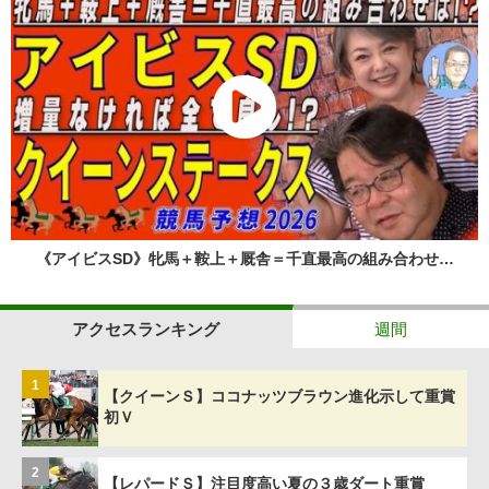
《アイビスSD》牝馬＋鞍上＋厩舎＝千直最高の組み合わせ…
アクセスランキング
週間
1
【クイーンＳ】ココナッツブラウン進化示して重賞
初Ｖ
2
【レパードＳ】注目度高い夏の３歳ダート重賞