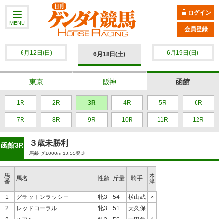
ログイン
MENU
会員登録
6月12日(日)
6月19日(日)
6月18日(土)
東京
阪神
函館
1R
2R
3R
4R
5R
6R
7R
8R
9R
10R
11R
12R
３歳未勝利
函館3R
馬齢 ダ1000m 10:55発走
馬
木
馬名
性齢
斤量
騎手
番
津
1
グラットンラッシー
牝3
54
横山武
○
2
レッドコーラル
牝3
51
大久保