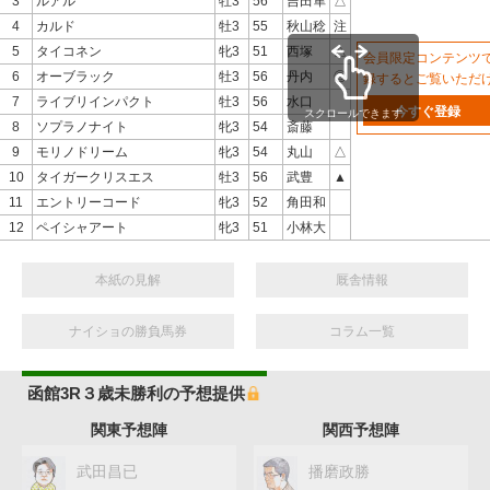
3
ルアル
牡3
56
吉田隼
△
4
カルド
牡3
55
秋山稔
注
5
タイコネン
牝3
51
西塚
△
会員限定コンテンツ
6
オーブラック
牡3
56
丹内
◎
録するとご覧いただ
7
ライブリインパクト
牡3
56
水口
今すぐ登録
スクロールできます
8
ソプラノナイト
牝3
54
斎藤
9
モリノドリーム
牝3
54
丸山
△
10
タイガークリスエス
牡3
56
武豊
▲
11
エントリーコード
牝3
52
角田和
12
ペイシャアート
牝3
51
小林大
本紙の見解
厩舎情報
ナイショの勝負馬券
コラム一覧
函館3R３歳未勝利の予想提供
関東予想陣
関西予想陣
武田昌已
播磨政勝