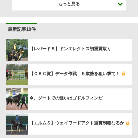
もっと見る
最新記事10件
【レパードＳ】ドンエレクトス初重賞取り
【ＣＢＣ賞】データ作戦 ５歳勢を狙い撃て！
今、ダートでの狙いはゴドルフィンだ
【エルムＳ】ウェイワードアクト重賞制覇なるか