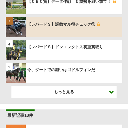
【ＣＢＣ賞】データ作戦 ５歳勢を狙い撃て！
3
【レパードＳ】調教マル得チェック①
4
【レパードＳ】ドンエレクトス初重賞取り
5
今、ダートでの狙いはゴドルフィンだ
もっと見る
最新記事10件