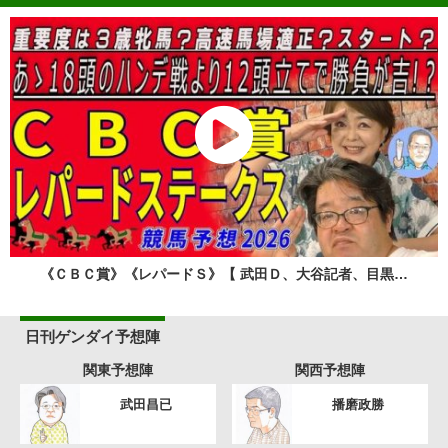
《ＣＢＣ賞》《レパードＳ》【 武田Ｄ、大谷記者、目黒…
日刊ゲンダイ予想陣
関東予想陣
関西予想陣
武田昌已
播磨政勝