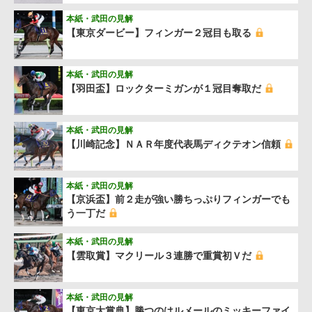
本紙・武田の見解
【東京ダービー】フィンガー２冠目も取る
本紙・武田の見解
【羽田盃】ロックターミガンが１冠目奪取だ
本紙・武田の見解
【川崎記念】ＮＡＲ年度代表馬ディクテオン信頼
本紙・武田の見解
【京浜盃】前２走が強い勝ちっぷりフィンガーでも
う一丁だ
本紙・武田の見解
【雲取賞】マクリール３連勝で重賞初Ｖだ
本紙・武田の見解
【東京大賞典】勝つのはルメールのミッキーファイ