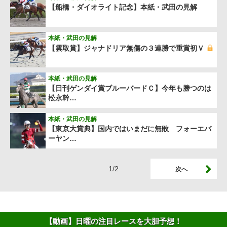
【船橋・ダイオライト記念】本紙・武田の見解
本紙・武田の見解
【雲取賞】ジャナドリア無傷の３連勝で重賞初Ｖ
本紙・武田の見解
【日刊ゲンダイ賞ブルーバードＣ】今年も勝つのは
松永幹…
本紙・武田の見解
【東京大賞典】国内ではいまだに無敗 フォーエバ
ーヤン…
1/2
次へ
【動画】日曜の注目レースを大胆予想！