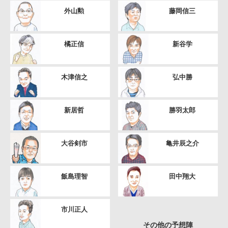
外山勲
藤岡信三
橘正信
新谷学
木津信之
弘中勝
新居哲
勝羽太郎
大谷剣市
亀井辰之介
飯島理智
田中翔大
市川正人
その他の予想陣