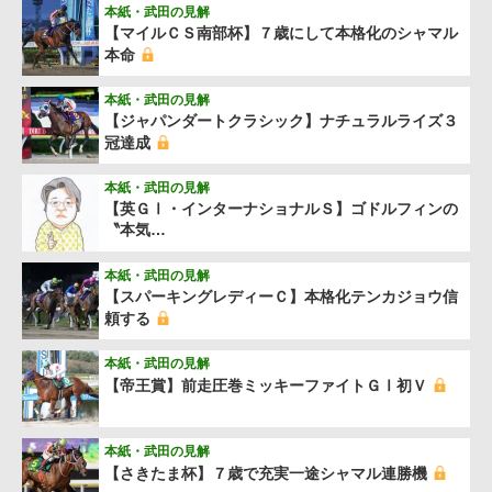
本紙・武田の見解
【マイルＣＳ南部杯】７歳にして本格化のシャマル
本命
本紙・武田の見解
【ジャパンダートクラシック】ナチュラルライズ３
冠達成
本紙・武田の見解
【英ＧⅠ・インターナショナルＳ】ゴドルフィンの
〝本気…
本紙・武田の見解
【スパーキングレディーＣ】本格化テンカジョウ信
頼する
本紙・武田の見解
【帝王賞】前走圧巻ミッキーファイトＧⅠ初Ｖ
本紙・武田の見解
【さきたま杯】７歳で充実一途シャマル連勝機