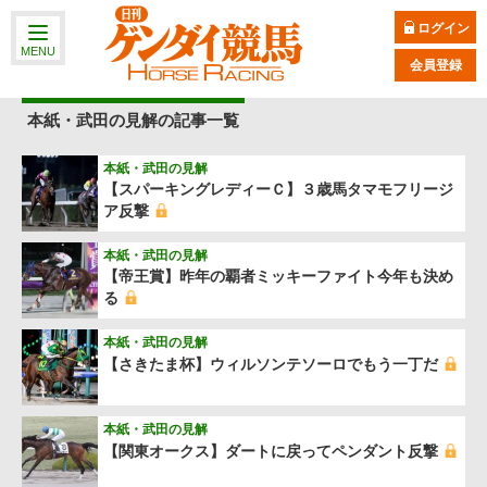
ログイン
MENU
会員登録
本紙・武田の見解の記事一覧
本紙・武田の見解
【スパーキングレディーＣ】３歳馬タマモフリージ
ア反撃
本紙・武田の見解
【帝王賞】昨年の覇者ミッキーファイト今年も決め
る
本紙・武田の見解
【さきたま杯】ウィルソンテソーロでもう一丁だ
本紙・武田の見解
【関東オークス】ダートに戻ってペンダント反撃