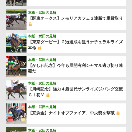
本紙・武田の見解
【関東オークス】メモリアカフェ３連勝で重賞取り
本紙・武田の見解
【東京ダービー】２冠達成を狙うナチュラルライズ
本命
本紙・武田の見解
【かしわ記念】今年も展開有利シャマル逃げ切り連
覇だ
本紙・武田の見解
【川崎記念】強力４歳世代サンライズジパング交流
ＧⅠ初Ｖ
本紙・武田の見解
【京浜盃】ナイトオブファイア、中央勢を撃破
本紙・武田の見解