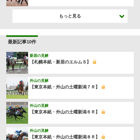
もっと見る
最新記事10件
新居の見解
【札幌本紙・新居のエルムＳ】
外山の見解
【東京本紙・外山の土曜新潟７Ｒ】
外山の見解
【東京本紙・外山の土曜新潟６Ｒ】
外山の見解
【東京本紙・外山の土曜新潟８Ｒ】