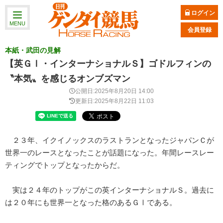
ログイン
MENU
会員登録
本紙・武田の見解
【英ＧⅠ・インターナショナルＳ】ゴドルフィンの
〝本気〟を感じるオンブズマン
公開日:2025年8月20日 14:00
更新日:2025年8月22日 11:03
２３年、イクイノックスのラストランとなったジャパンＣが
世界一のレースとなったことが話題になった。年間レースレー
ティングでトップとなったからだ。
実は２４年のトップがこの英インターナショナルＳ。過去に
は２０年にも世界一となった格のあるＧⅠである。