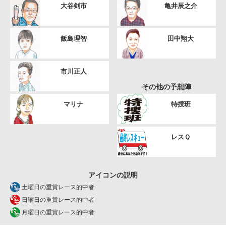
大谷剣市
亀井辰之介
飯島理智
田中翔大
市川正人
その他の予想陣
マリナ
特捜班
レスＱ
アイコンの説明
土曜日の重賞レース的中者
日曜日の重賞レース的中者
月曜日の重賞レース的中者