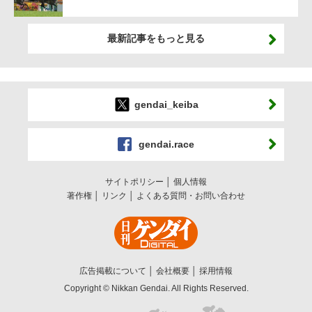
最新記事をもっと見る
gendai_keiba
gendai.race
サイトポリシー
個人情報
著作権
リンク
よくある質問・お問い合わせ
広告掲載について
会社概要
採用情報
Copyright © Nikkan Gendai. All Rights Reserved.