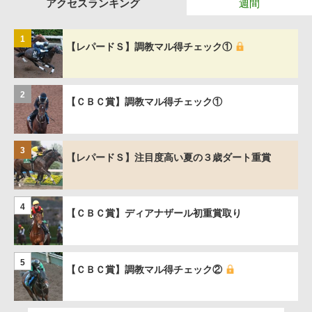
アクセスランキング
週間
1
【レパードＳ】調教マル得チェック①
2
【ＣＢＣ賞】調教マル得チェック①
3
【レパードＳ】注目度高い夏の３歳ダート重賞
4
【ＣＢＣ賞】ディアナザール初重賞取り
5
【ＣＢＣ賞】調教マル得チェック②