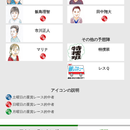
飯島理智
田中翔大
市川正人
その他の予想陣
マリナ
特捜班
レスＱ
アイコンの説明
土曜日の重賞レース的中者
日曜日の重賞レース的中者
月曜日の重賞レース的中者