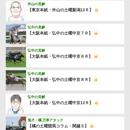
外山の見解
【東京本紙・外山の土曜新潟12Ｒ】
弘中の見解
【大阪本紙・弘中の土曜中京７Ｒ】
弘中の見解
【大阪本紙・弘中の土曜中京６Ｒ】
弘中の見解
【大阪本紙・弘中の土曜中京８Ｒ】
弘中の見解
【大阪本紙・弘中の土曜中京12Ｒ】
鬼才・橘 万券アタック
【橘の土曜競馬コラム・関越Ｓ】