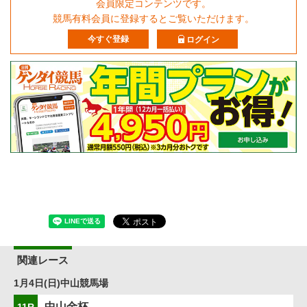
会員限定コンテンツです。
競馬有料会員に登録するとご覧いただけます。
今すぐ登録
ログイン
関連レース
1月4日(日)中山競馬場
中山金杯
11R