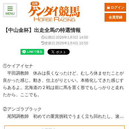
ログイン
MENU
会員登録
【中山金杯】出走全馬の特選情報
公開日:2026年1月3日 14:00
更新日:2026年1月4日 10:50
①ケイアイセナ
平田調教師 休みは長くなったけど、むしろ休ませたことが
良かった感じ。動き、仕上がりといい。本格化してきた感じす
らあるよ。北海道の２戦は前に馬を置く形でもしっかりと走れ
たから、ここでも。
②アンゴラブラック
尾関調教師 初めての重賞挑戦でうまく立ち回れたし、速…