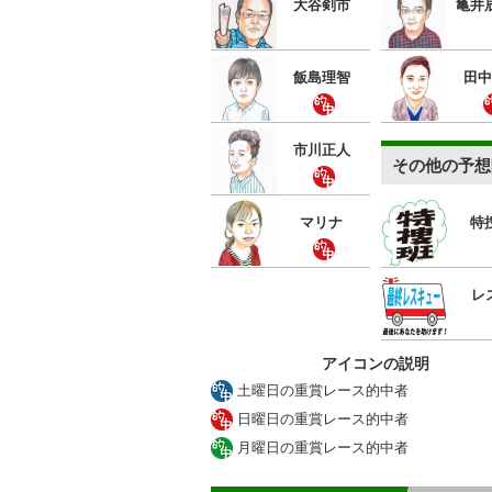
大谷剣市
亀井
飯島理智
田中
市川正人
その他の予想
マリナ
特
レ
アイコンの説明
土曜日の重賞レース的中者
日曜日の重賞レース的中者
月曜日の重賞レース的中者