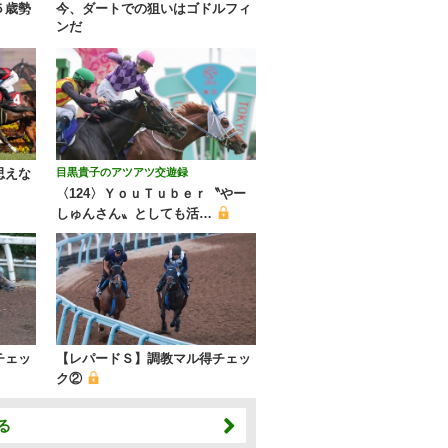
５歳勢
今、ダートでの狙いはゴドルフィ
ンだ
思えな
目黒貴子のアツアツ交遊録
〈124〉ＹｏｕＴｕｂｅｒ〝やー
しゅんさん〟としても活…
チェッ
【レパードＳ】調教マル得チェッ
ク②
る