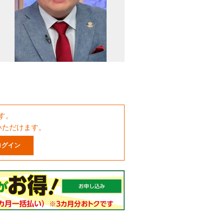
す。
いただけます。
ログイン