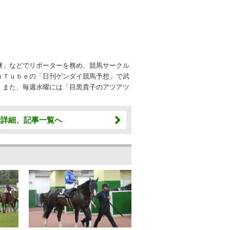
継」などでリポーターを務め、競馬サークル
ｕＴｕｂｅの「日刊ゲンダイ競馬予想」で武
。また、毎週水曜には「
目黒貴子のアツアツ
者詳細、記事一覧へ