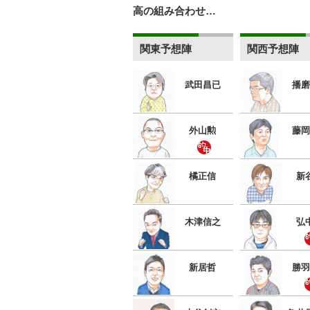
高の組み合わせ…
関東予想陣
関西予想陣
武田昌已
播磨
外山勲
藤岡
橘正信
新
木津信之
弘
新居哲
勝羽