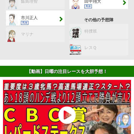
飯島理智
田中翔大
馬単
市川正人
その他の予想陣
馬単
特捜班
マリナ
レスＱ
【動画】日曜の注目レースを大胆予想！