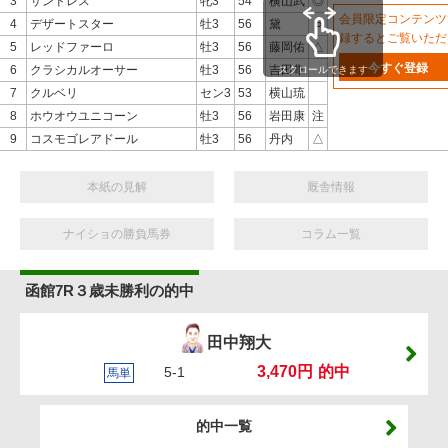
3
サンドレス
牝3
54
横山武
◎
会員限定コンテンツ
4
デザートスター
牡3
56
黛
○
録するとご覧いただ
5
レッドファーロ
牡3
56
藤岡佑
△
今すぐ登録
6
クラシカルオーサー
牡3
56
吉田隼
スクロールできます
7
クルベリ
セン3
53
横山琉
8
ホウオウユニコーン
牡3
56
岩田康
注
9
コスモゴレアドール
牡3
56
丹内
△
本紙の見解
厩舎情報
ナイショの勝負馬券
コラム一覧
函館7R３歳未勝利の的中
田中翔大
3,470円
的中
5-1
馬単
的中一覧