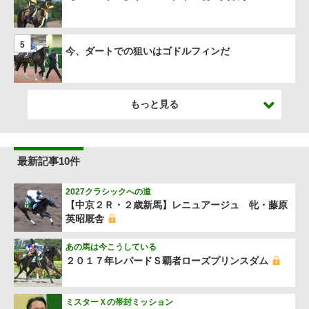
5
今、ダートでの狙いはゴドルフィンだ
もっと見る
最新記事10件
2027クラシックへの道
【中京２Ｒ・２歳新馬】レニュアージュ 牝・藤原
英昭厩舎
あの馬は今こうしている
２０１７年レパードＳ覇者ローズプリンスダム
ミスターＸの帯封ミッション