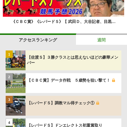
《ＣＢＣ賞》《レパードＳ》【 武田Ｄ、大谷記者、目黒…
アクセスランキング
週間
1
【佐渡Ｓ】３勝クラスとは思えないほどの豪華メン
バー
2
【ＣＢＣ賞】データ作戦 ５歳勢を狙い撃て！
3
【レパードＳ】調教マル得チェック①
4
【レパードＳ】ドンエレクトス初重賞取り