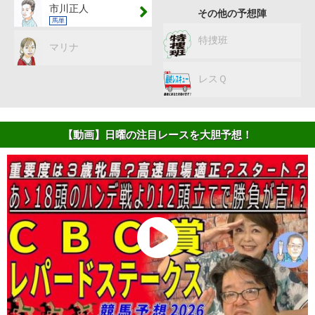
市川正人
その他の予想陣
馬単
特捜班
マリナ
レスＱ
【動画】日曜の注目レースを大胆予想！