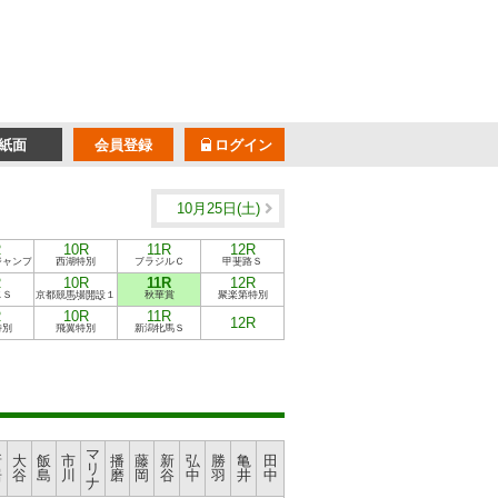
紙面
会員登録
ログイン
10月25日(土)
R
10R
11R
12R
ジャンプ
西湖特別
ブラジルＣ
甲斐路Ｓ
R
10R
11R
12R
じＳ
京都競馬場開設１
秋華賞
聚楽第特別
００周年記念
R
10R
11R
12R
特別
飛翼特別
新潟牝馬Ｓ
マ
新
大
飯
市
播
藤
新
弘
勝
亀
田
リ
居
谷
島
川
磨
岡
谷
中
羽
井
中
ナ