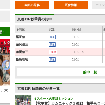
ナイシ
本紙の見解
厩舎情報
京都11R秋華賞の的中
予想家
式別
買い目
想！
橘正信
11-10
馬単
藤岡信三
11-10
馬単
藤岡信三
11-10-18
3連単
飯島理智
11-10
馬単
的中一覧
京都11R 秋華賞の記事一覧
Ｄ、大
ミスターＸの帯封ミッション
【秋華賞】カムニャック１強戦 相手もロー