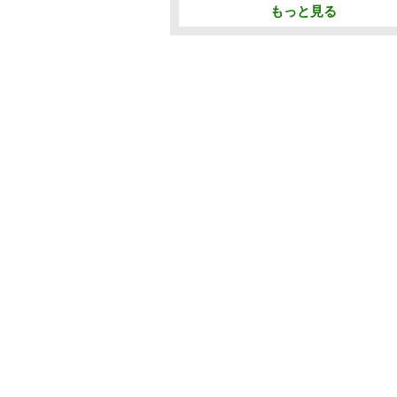
もっと見る