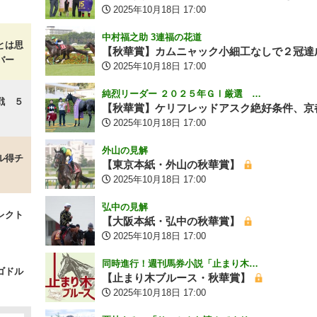
2025年10月18日 17:00
中村福之助 3連福の花道
とは思
【秋華賞】カムニャック小細工なしで２冠達
バー
2025年10月18日 17:00
純烈リーダー ２０２５年ＧⅠ厳選 …
戦 ５
【秋華賞】ケリフレッドアスク絶好条件、京
2025年10月18日 17:00
外山の見解
ル得チ
【東京本紙・外山の秋華賞】
2025年10月18日 17:00
弘中の見解
レクト
【大阪本紙・弘中の秋華賞】
2025年10月18日 17:00
同時進行！週刊馬券小説「止まり木…
ゴドル
【止まり木ブルース・秋華賞】
2025年10月18日 17:00