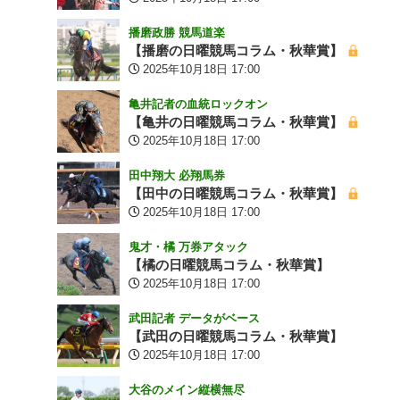
播磨政勝 競馬道楽
【播磨の日曜競馬コラム・秋華賞】
2025年10月18日 17:00
亀井記者の血統ロックオン
【亀井の日曜競馬コラム・秋華賞】
2025年10月18日 17:00
田中翔大 必翔馬券
【田中の日曜競馬コラム・秋華賞】
2025年10月18日 17:00
鬼才・橘 万券アタック
【橘の日曜競馬コラム・秋華賞】
2025年10月18日 17:00
武田記者 データがベース
【武田の日曜競馬コラム・秋華賞】
2025年10月18日 17:00
大谷のメイン縦横無尽