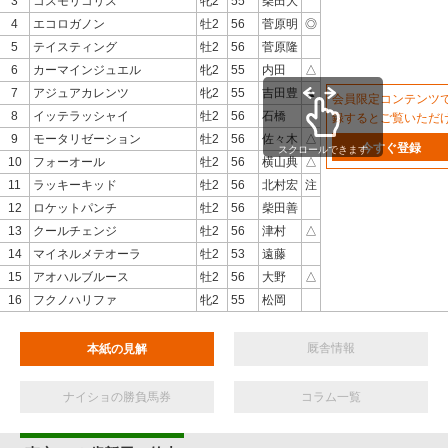
3
コスモリコリス
牝2
55
柴田大
4
エコロガノン
牡2
56
菅原明
◎
5
テイスティング
牡2
56
菅原隆
6
カーマインジュエル
牝2
55
内田
△
7
アジュアカレンツ
牝2
55
吉田豊
▲
会員限定コンテンツ
8
イッテラッシャイ
牡2
56
石橋
録するとご覧いただ
9
モータリゼーション
牡2
56
佐々木
△
今すぐ登録
スクロールできます
10
フォーオール
牡2
56
横山典
△
11
ラッキーキッド
牡2
56
北村宏
注
12
ロケットパンチ
牡2
56
柴田善
13
クールチェンジ
牡2
56
津村
△
14
マイネルメテオーラ
牡2
53
遠藤
15
アオハルブルース
牡2
56
大野
△
16
フクノハリファ
牝2
55
松岡
厩舎情報
本紙の見解
ナイショの勝負馬券
コラム一覧