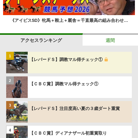
《アイビスSD》牝馬＋鞍上＋厩舎＝千直最高の組み合わせ…
アクセスランキング
週間
1
【レパードＳ】調教マル得チェック①
2
【ＣＢＣ賞】調教マル得チェック①
3
【レパードＳ】注目度高い夏の３歳ダート重賞
4
【ＣＢＣ賞】ディアナザール初重賞取り