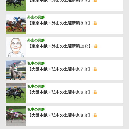
【東京本紙・外山の土曜新潟６Ｒ】
外山の見解
【東京本紙・外山の土曜新潟８Ｒ】
外山の見解
【東京本紙・外山の土曜新潟12Ｒ】
弘中の見解
【大阪本紙・弘中の土曜中京７Ｒ】
弘中の見解
【大阪本紙・弘中の土曜中京６Ｒ】
弘中の見解
【大阪本紙・弘中の土曜中京８Ｒ】