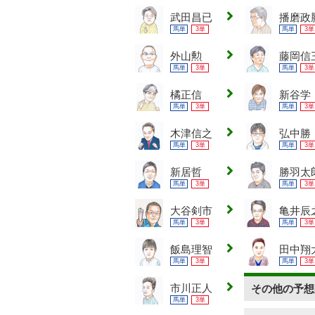
武田昌已
播磨政
馬単
3単
馬単
3単
外山勲
藤岡信
馬単
3単
馬単
3単
橘正信
新谷学
馬単
3単
馬単
3単
木津信之
弘中勝
馬単
3単
馬単
3単
新居哲
勝羽太
馬単
3単
馬単
3単
大谷剣市
亀井辰
馬単
3単
馬単
3単
飯島理智
田中翔
馬単
3単
馬単
3単
市川正人
その他の予想
馬単
3単