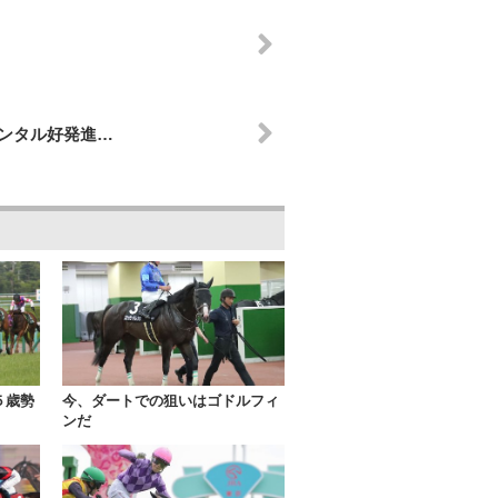
マンタル好発進…
５歳勢
今、ダートでの狙いはゴドルフィ
ンだ