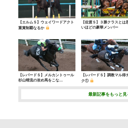
【エルムＳ】ウェイワードアクト
【佐渡Ｓ】３勝クラスとは
いほどの豪華メンバー
重賞制覇なるか
【レパードＳ】メルカントゥール
【レパードＳ】調教マル得
杉山晴流の攻め馬をこな…
ク①
最新記事をもっと見