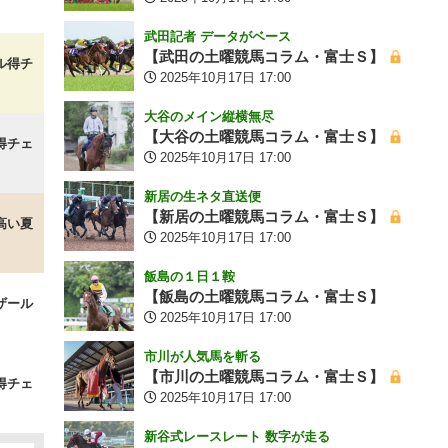
武田記者 データがベース
【武田の土曜競馬コラム・富士Ｓ】
ル得チ
2025年10月17日 17:00
大谷のメイン縦横無尽
【大谷の土曜競馬コラム・富士Ｓ】
得チェ
2025年10月17日 17:00
新居の生ネタ直送便
【新居の土曜競馬コラム・富士Ｓ】
高い夏
2025年10月17日 17:00
飯島の１日１鞍
【飯島の土曜競馬コラム・富士Ｓ】
ザール
2025年10月17日 17:00
市川が人気馬を斬る
【市川の土曜競馬コラム・富士Ｓ】
得チェ
2025年10月17日 17:00
新谷式レースレート 数字が走る