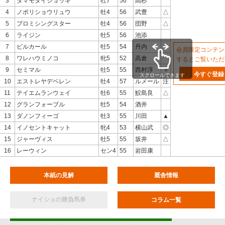
3
タマモダイジョッキ
牡7
56
高杉
4
ノボリショウリュウ
牡4
56
武豊
△
5
プロミシングスター
牡4
56
団野
△
6
ライジン
牡5
56
池添
7
ビルカール
牡5
54
丹内
会員限定コンテン
8
ワレハウミノコ
牝5
52
高倉
するとご覧いただ
9
セミマル
牡5
55
西村淳
○
今すぐ登録
スクロールできます
10
エストレヤデベレン
牡4
57
ルメール
注
11
テイエムランウェイ
牡6
55
鮫島良
△
12
グランフォーブル
牡5
54
酒井
13
ダノンフィーゴ
牡3
55
川田
▲
14
イノセントキャット
牝4
53
横山武
◎
15
ジャーヴィス
牡5
55
坂井
△
16
レーウィン
セン4
55
岩田康
本紙の見解
厩舎情報
ナイショの勝負馬券
コラム一覧