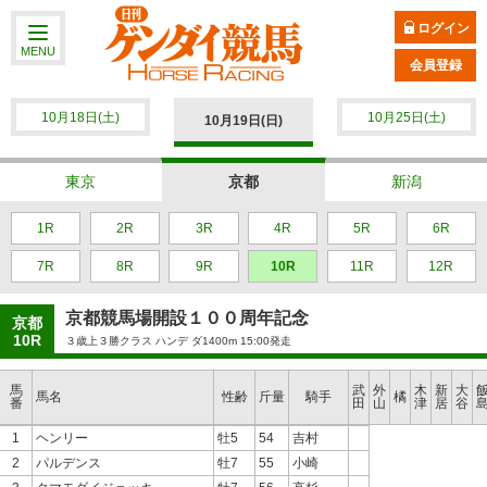
ログイン
MENU
会員登録
10月18日(土)
10月25日(土)
10月19日(日)
東京
京都
新潟
1R
2R
3R
4R
5R
6R
7R
8R
9R
10R
11R
12R
京都競馬場開設１００周年記念
京都
10R
３歳上３勝クラス ハンデ ダ1400m 15:00発走
馬
武
外
木
新
大
馬名
性齢
斤量
騎手
橘
番
田
山
津
居
谷
1
ヘンリー
牡5
54
吉村
2
パルデンス
牡7
55
小崎