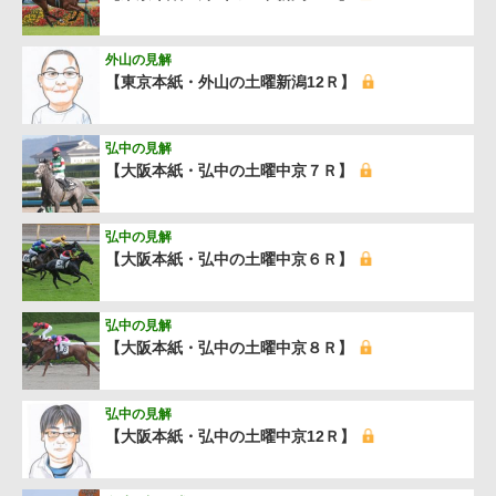
外山の見解
【東京本紙・外山の土曜新潟12Ｒ】
弘中の見解
【大阪本紙・弘中の土曜中京７Ｒ】
弘中の見解
【大阪本紙・弘中の土曜中京６Ｒ】
弘中の見解
【大阪本紙・弘中の土曜中京８Ｒ】
弘中の見解
【大阪本紙・弘中の土曜中京12Ｒ】