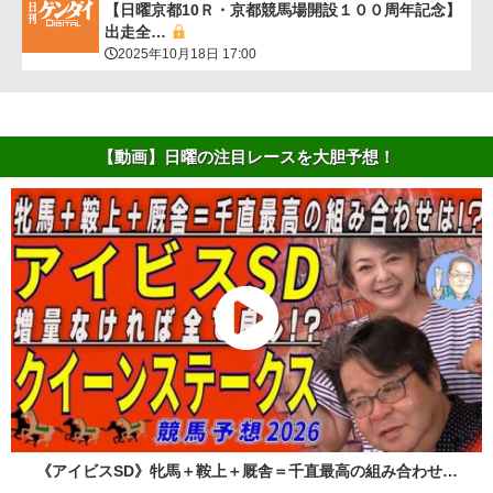
【日曜京都10Ｒ・京都競馬場開設１００周年記念】
出走全…
2025年10月18日 17:00
【動画】日曜の注目レースを大胆予想！
《アイビスSD》牝馬＋鞍上＋厩舎＝千直最高の組み合わせ…