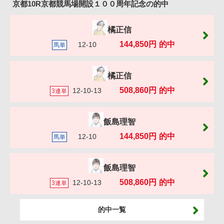
京都10R京都競馬場開設１００周年記念の的中
橘正信
144,850円
的中
12-10
馬単
橘正信
508,860円
的中
12-10-13
3連単
飯島理智
144,850円
的中
12-10
馬単
飯島理智
508,860円
的中
12-10-13
3連単
的中一覧