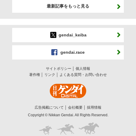
最新記事をもっと見る
gendai_keiba
gendai.race
サイトポリシー
個人情報
著作権
リンク
よくある質問・お問い合わせ
広告掲載について
会社概要
採用情報
Copyright © Nikkan Gendai. All Rights Reserved.