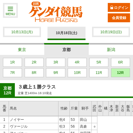
ログイン
MENU
会員登録
10月13日(月)
10月19日(日)
10月18日(土)
東京
京都
新潟
1R
2R
3R
4R
5R
6R
7R
8R
9R
10R
11R
12R
３歳上１勝クラス
京都
12R
定量 芝1400m 16:10発走
馬
武
外
木
新
大
飯
馬名
性齢
斤量
騎手
橘
番
田
山
津
居
谷
島
1
ノイヤー
牝4
53
田山
2
ヴァージル
牡3
56
高倉
○