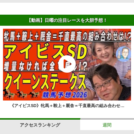
【動画】日曜の注目レースを大胆予想！
《アイビスSD》牝馬＋鞍上＋厩舎＝千直最高の組み合わせ…
アクセスランキング
週間