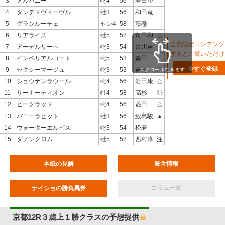
3
アルバニー
牝4
56
岩田望
4
タンテドヴィーヴル
牡3
56
和田竜
5
グランルーチェ
セン4
58
藤懸
6
リアライズ
牡5
58
角田和
△
会員限定コンテンツ
7
アーデルリーベ
牝3
54
古川吉
するとご覧いただけ
8
インペリアルコート
牝5
53
森田
今すぐ登録
9
セクシーマージュ
牝3
53
吉村
△
スクロールできます
10
ショウナンラウール
牝4
56
岩田康
△
11
サーナーティオン
牡4
58
高杉
◎
12
ビーグラッド
牝4
56
菱田
△
13
バニーラビット
牡3
56
鮫島駿
▲
14
ウォーターエルピス
牝3
54
松若
15
ダノンクロム
牡5
58
西村淳
注
本紙の見解
厩舎情報
コラム一覧
ナイショの勝負馬券
京都12R３歳上１勝クラスの予想提供