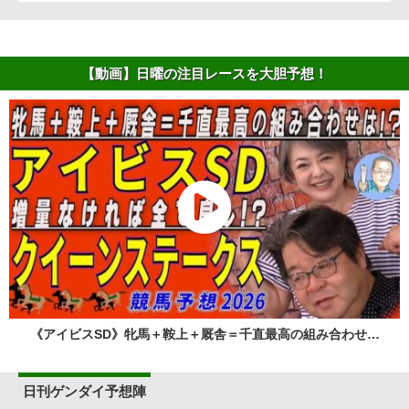
【動画】日曜の注目レースを大胆予想！
《アイビスSD》牝馬＋鞍上＋厩舎＝千直最高の組み合わせ…
日刊ゲンダイ予想陣