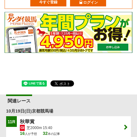
今すぐ登録
ログイン
関連レース
10月19日(日)京都競馬場
秋華賞
11R
GI
芝2000m 15:40
16
32
人が予想
本の記事