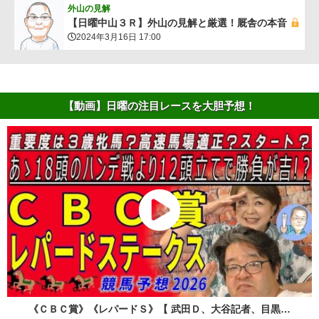
外山の見解
【日曜中山３Ｒ】外山の見解と厳選！厩舎の本音
2024年3月16日 17:00
【動画】日曜の注目レースを大胆予想！
《ＣＢＣ賞》《レパードＳ》【 武田Ｄ、大谷記者、目黒…