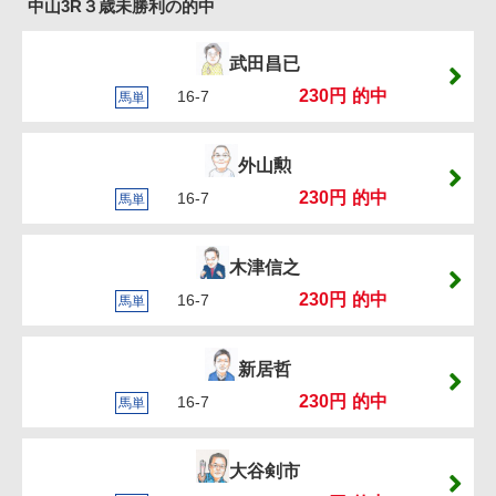
中山3R３歳未勝利の的中
武田昌已
230円
的中
16-7
馬単
外山勲
230円
的中
16-7
馬単
木津信之
230円
的中
16-7
馬単
新居哲
230円
的中
16-7
馬単
大谷剣市