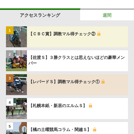
アクセスランキング
週間
1
【ＣＢＣ賞】調教マル得チェック②
2
【佐渡Ｓ】３勝クラスとは思えないほどの豪華メン
バー
3
【レパードＳ】調教マル得チェック①
4
【札幌本紙・新居のエルムＳ】
5
【橘の土曜競馬コラム・関越Ｓ】