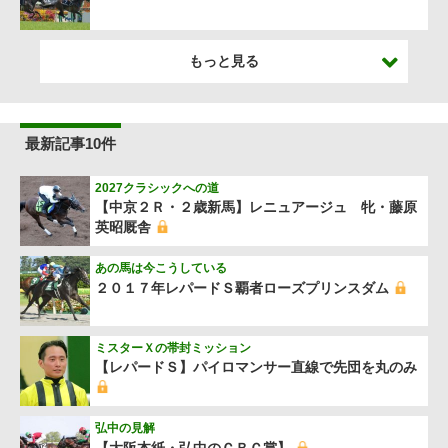
もっと見る
最新記事10件
2027クラシックへの道
【中京２Ｒ・２歳新馬】レニュアージュ 牝・藤原
英昭厩舎
あの馬は今こうしている
２０１７年レパードＳ覇者ローズプリンスダム
ミスターＸの帯封ミッション
【レパードＳ】パイロマンサー直線で先団を丸のみ
弘中の見解