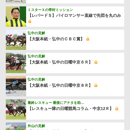
ミスターＸの帯封ミッション
【レパードＳ】パイロマンサー直線で先団を丸のみ
弘中の見解
【大阪本紙・弘中のＣＢＣ賞】
弘中の見解
【大阪本紙・弘中の日曜中京６Ｒ】
弘中の見解
【大阪本紙・弘中の日曜中京８Ｒ】
最終レスキュー 最後にアナタを助…
【レスキュー隊の日曜競馬コラム・中京12Ｒ】
外山の見解