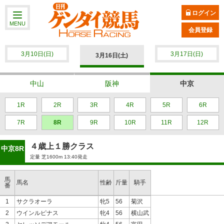
ログイン
MENU
会員登録
3月10日(日)
3月17日(日)
3月16日(土)
中山
阪神
中京
1R
2R
3R
4R
5R
6R
7R
8R
9R
10R
11R
12R
４歳上１勝クラス
中京8R
定量 芝1600m 13:40発走
馬
馬名
性齢
斤量
騎手
番
1
サクラオーラ
牝5
56
菊沢
2
ウインルピナス
牝4
56
横山武