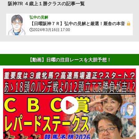
阪神7R ４歳上１勝クラスの記事一覧
弘中の見解
【日曜阪神７Ｒ】弘中の見解と厳選！厩舎の本音
2024年3月16日 17:00
【動画】日曜の注目レースを大胆予想！