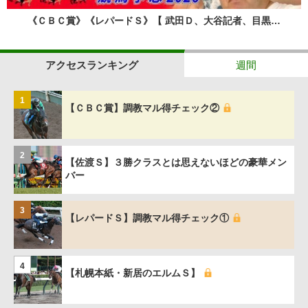
《ＣＢＣ賞》《レパードＳ》【 武田Ｄ、大谷記者、目黒…
アクセスランキング
週間
1
【ＣＢＣ賞】調教マル得チェック②
2
【佐渡Ｓ】３勝クラスとは思えないほどの豪華メン
バー
3
【レパードＳ】調教マル得チェック①
4
【札幌本紙・新居のエルムＳ】