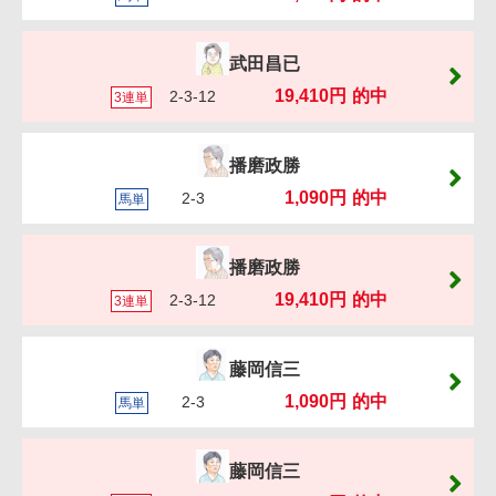
武田昌已
19,410円
的中
2-3-12
3連単
播磨政勝
1,090円
的中
2-3
馬単
播磨政勝
19,410円
的中
2-3-12
3連単
藤岡信三
1,090円
的中
2-3
馬単
藤岡信三