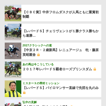
【ＣＢＣ賞】中井フロムダスクが人馬ともに重賞初
制覇
【レパードＳ】チェリヴェントが１勝クラス勝ちか
ら連勝…
2027クラシックへの道
【中京２Ｒ・２歳新馬】レニュアージュ 牝・藤原
英昭厩舎
あの馬は今こうしている
２０１７年レパードＳ覇者ローズプリンスダム
ミスターＸの帯封ミッション
【レパードＳ】パイロマンサー直線で先団を丸のみ
弘中の見解