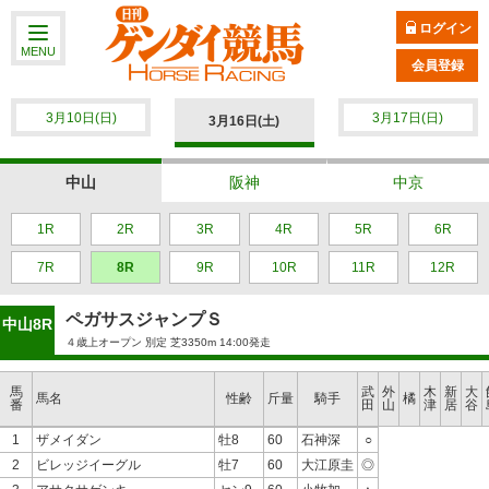
ログイン
MENU
会員登録
3月10日(日)
3月17日(日)
3月16日(土)
中山
阪神
中京
1R
2R
3R
4R
5R
6R
7R
8R
9R
10R
11R
12R
ペガサスジャンプＳ
中山8R
４歳上オープン 別定 芝3350m 14:00発走
馬
武
外
木
新
大
馬名
性齢
斤量
騎手
橘
番
田
山
津
居
谷
1
ザメイダン
牡8
60
石神深
○
2
ビレッジイーグル
牡7
60
大江原圭
◎