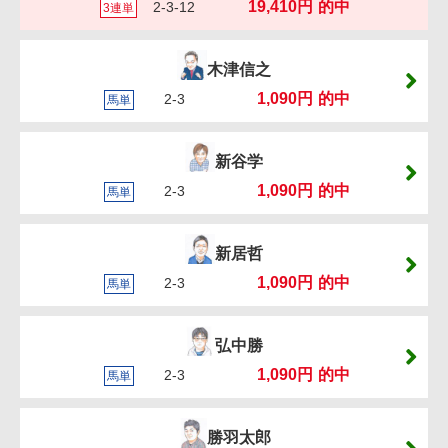
19,410円
的中
2-3-12
3連単
木津信之
1,090円
的中
2-3
馬単
新谷学
1,090円
的中
2-3
馬単
新居哲
1,090円
的中
2-3
馬単
弘中勝
1,090円
的中
2-3
馬単
勝羽太郎