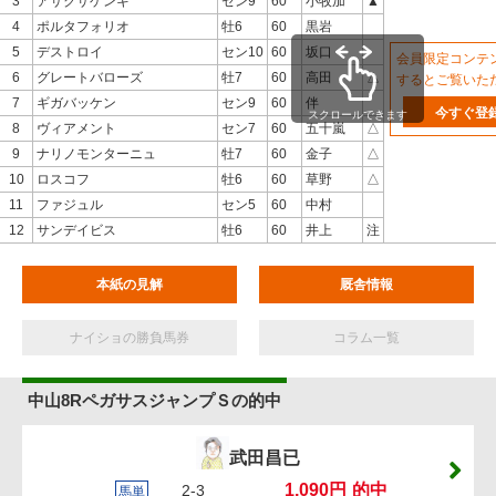
3
アサクサゲンキ
セン9
60
小牧加
▲
4
ポルタフォリオ
牡6
60
黒岩
5
デストロイ
セン10
60
坂口
会員限定コンテ
6
グレートバローズ
牡7
60
高田
△
するとご覧いた
7
ギガバッケン
セン9
60
伴
今すぐ登
スクロールできます
8
ヴィアメント
セン7
60
五十嵐
△
9
ナリノモンターニュ
牡7
60
金子
△
10
ロスコフ
牡6
60
草野
△
11
ファジュル
セン5
60
中村
12
サンデイビス
牡6
60
井上
注
本紙の見解
厩舎情報
ナイショの勝負馬券
コラム一覧
中山8RペガサスジャンプＳの的中
武田昌已
1,090円
的中
2-3
馬単