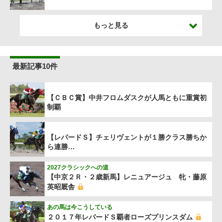
もっと見る
最新記事10件
【ＣＢＣ賞】中井フロムダスクが人馬ともに重賞初
制覇
【レパードＳ】チェリヴェントが１勝クラス勝ちか
ら連勝…
2027クラシックへの道
【中京２Ｒ・２歳新馬】レニュアージュ 牝・藤原
英昭厩舎
あの馬は今こうしている
２０１７年レパードＳ覇者ローズプリンスダム