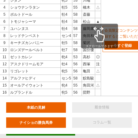
3
シタン
牝5
53
川端
4
ショウナンラタン
牡5
55
橋木
△
5
ポルトドール
牡4
58
斎藤
6
トモジャシーマ
牡4
58
松山
▲
7
ユハンヌス
牡4
58
藤岡康
○
会員限定コンテンツ
8
レッドテンペスト
セン4
57
角田和
録するとご覧いただ
9
キーチズカンパニー
牡5
58
菊沢
△
今すぐ登録
スクロールできます
10
ロンズデールベルト
牡7
58
国分優
11
ゼットカレン
牝4
53
高杉
◎
12
アスクドリームモア
牡4
56
西塚
注
13
リゴレット
牝5
56
亀田
△
14
アルファヒディ
セン5
58
鮫島駿
15
オールアイウォント
牝4
55
角田河
△
16
ルプランドル
牝5
56
団野
厩舎情報
本紙の見解
コラム一覧
ナイショの勝負馬券