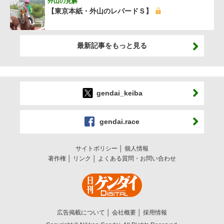
外山の見解
【東京本紙・外山のレパードＳ】
最新記事をもっと見る
gendai_keiba
gendai.race
サイトポリシー
個人情報
著作権
リンク
よくある質問・お問い合わせ
広告掲載について
会社概要
採用情報