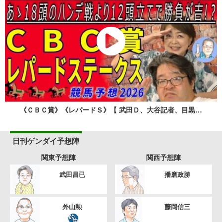
《ＣＢＣ賞》《レパードＳ》【 武田Ｄ、大谷記者、目黒…
日刊ゲンダイ予想陣
関東予想陣
関西予想陣
武田昌已
播磨政勝
外山勲
藤岡信三