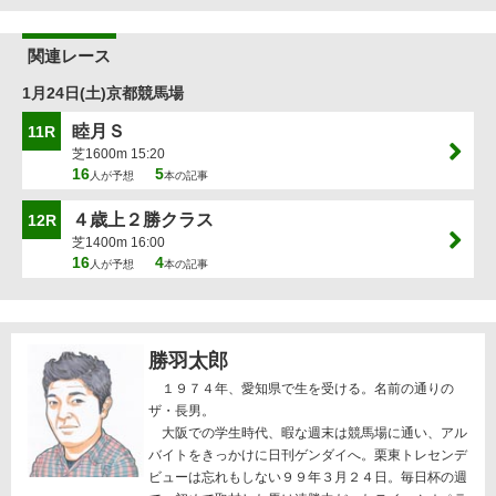
関連レース
1月24日(土)京都競馬場
睦月Ｓ
11R
芝1600m 15:20
16
5
人が予想
本の記事
４歳上２勝クラス
12R
芝1400m 16:00
16
4
人が予想
本の記事
勝羽太郎
１９７４年、愛知県で生を受ける。名前の通りの
ザ・長男。
大阪での学生時代、暇な週末は競馬場に通い、アル
バイトをきっかけに日刊ゲンダイへ。栗東トレセンデ
ビューは忘れもしない９９年３月２４日。毎日杯の週