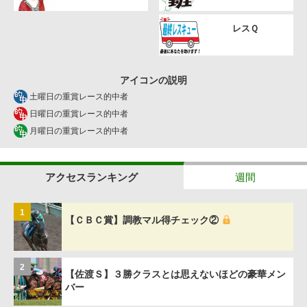
レスＱ
アイコンの説明
土曜日の重賞レース的中者
日曜日の重賞レース的中者
月曜日の重賞レース的中者
アクセスランキング
週間
1
【ＣＢＣ賞】調教マル得チェック②
2
【佐渡Ｓ】３勝クラスとは思えないほどの豪華メン
バー