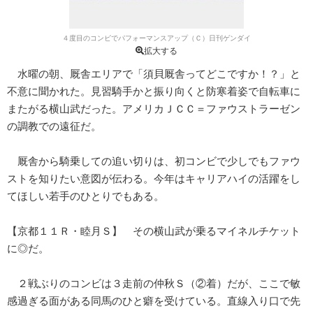
４度目のコンビでパフォーマンスアップ（Ｃ）日刊ゲンダイ
拡大する
水曜の朝、厩舎エリアで「須貝厩舎ってどこですか！？」と
不意に聞かれた。見習騎手かと振り向くと防寒着姿で自転車に
またがる横山武だった。アメリカＪＣＣ＝ファウストラーゼン
の調教での遠征だ。
厩舎から騎乗しての追い切りは、初コンビで少しでもファウ
ストを知りたい意図が伝わる。今年はキャリアハイの活躍をし
てほしい若手のひとりでもある。
【京都１１Ｒ・睦月Ｓ】 その横山武が乗るマイネルチケット
に◎だ。
２戦ぶりのコンビは３走前の仲秋Ｓ（②着）だが、ここで敏
感過ぎる面がある同馬のひと癖を受けている。直線入り口で先