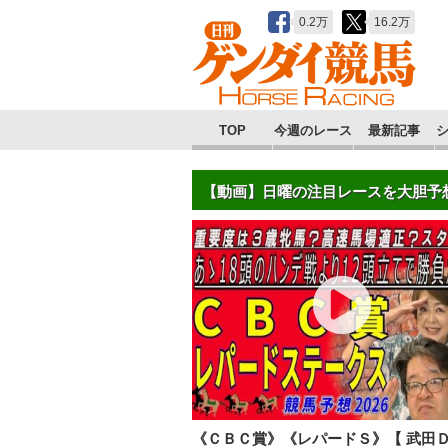
0.2万
16.2万
TOP
今週のレース
最新記事
【動画】日曜の注目レースを大胆予
《ＣＢＣ賞》《レパードＳ》【 武田