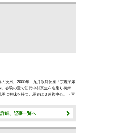
の次男。2000年、九月歌舞伎座「京鹿子娘
駒」春駒の童で初代中村宗生を名乗り初舞
競馬に興味を持つ。馬券は３連複中心。（写
者詳細、記事一覧へ