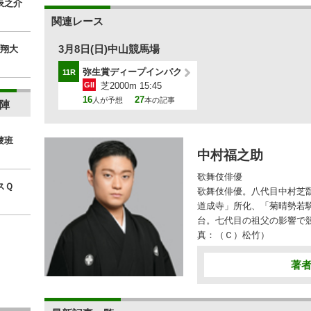
辰之介
関連レース
3月8日(日)中山競馬場
翔大
弥生賞ディープインパクト記念
11R
GII
芝2000m 15:45
16
27
人が予想
本の記事
陣
捜班
中村福之助
歌舞伎俳優
スＱ
歌舞伎俳優。八代目中村芝翫
道成寺」所化、「菊晴勢若
台。七代目の祖父の影響で
真：（Ｃ）松竹）
著