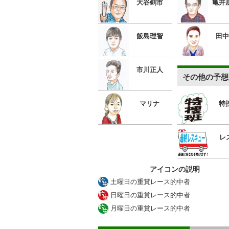
大谷剣市
亀井
飯島理智
田中
市川正人
その他の予想
マリナ
特
レ
アイコンの説明
土曜日の重賞レース的中者
日曜日の重賞レース的中者
月曜日の重賞レース的中者