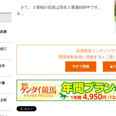
さて、３連福の花道は現在２週連続的中です。
今…
政勝
信三
会員限定コンテンツで
競馬有料会員に登録するとご覧
谷学
今すぐ登録
中勝
太郎