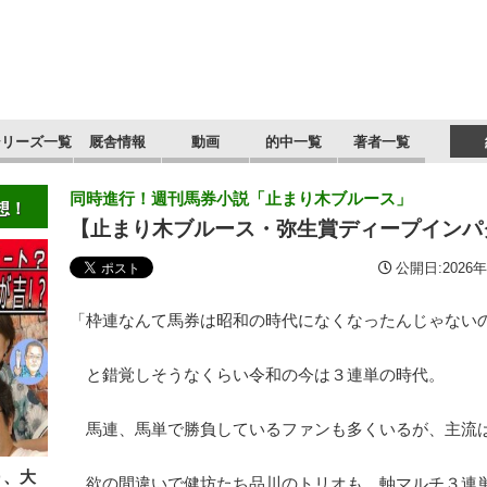
シリーズ一覧
厩舎情報
動画
的中一覧
著者一覧
同時進行！週刊馬券小説「止まり木ブルース」
想！
【止まり木ブルース・弥生賞ディープインパ
公開日:2026年
「枠連なんて馬券は昭和の時代になくなったんじゃない
と錯覚しそうなくらい令和の今は３連単の時代。
馬連、馬単で勝負しているファンも多くいるが、主流
Ｄ、大
欲の間違いで健坊たち品川のトリオも、軸マルチ３連