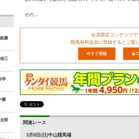
その…
会員限定コンテンツで
政勝
競馬有料会員に登録するとご覧
今すぐ登録
信三
谷学
中勝
太郎
関連レース
3月8日(日)中山競馬場