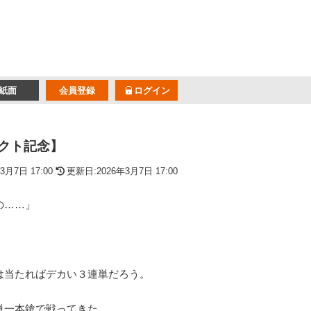
紙面
会員登録
ログイン
クト記念】
3月7日 17:00
更新日:2026年3月7日 17:00
の……」
は当たればデカい３連単だろう。
単一本鎗で戦ってきた。