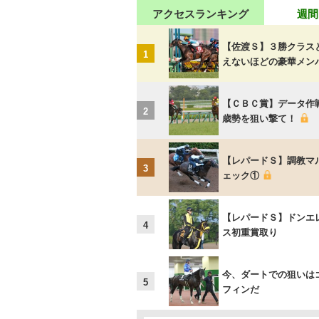
アクセスランキング
週間
【佐渡Ｓ】３勝クラス
1
えないほどの豪華メン
【ＣＢＣ賞】データ作
2
歳勢を狙い撃て！
【レパードＳ】調教マ
3
ェック①
【レパードＳ】ドンエ
4
ス初重賞取り
今、ダートでの狙いは
5
フィンだ