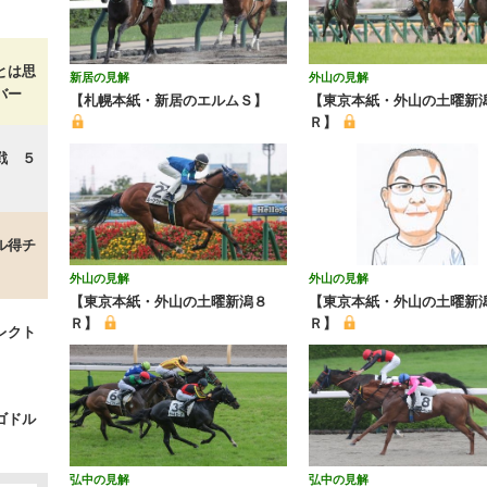
とは思
新居の見解
外山の見解
バー
【札幌本紙・新居のエルムＳ】
【東京本紙・外山の土曜新
Ｒ】
戦 ５
ル得チ
外山の見解
外山の見解
【東京本紙・外山の土曜新潟８
【東京本紙・外山の土曜新潟
Ｒ】
Ｒ】
レクト
ゴドル
弘中の見解
弘中の見解