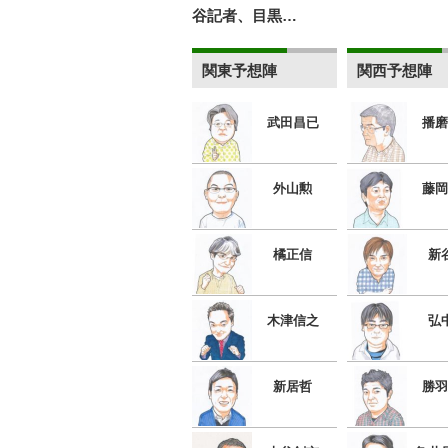
谷記者、目黒…
関東予想陣
関西予想陣
武田昌已
播磨
外山勲
藤岡
橘正信
新
木津信之
弘
新居哲
勝羽