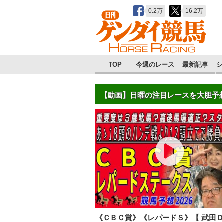
0.2万
16.2万
TOP
今週のレース
最新記事
【動画】日曜の注目レースを大胆予
《ＣＢＣ賞》《レパードＳ》【 武田