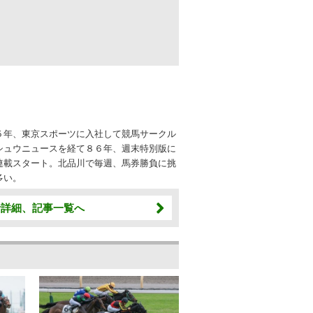
５年、東京スポーツに入社して競馬サークル
シュウニュースを経て８６年、週末特別版に
連載スタート。北品川で毎週、馬券勝負に挑
多い。
者詳細、記事一覧へ