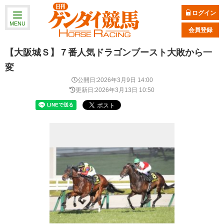
ログイン
MENU
会員登録
【大阪城Ｓ】７番人気ドラゴンブースト大敗から一
変
公開日:2026年3月9日 14:00
更新日:2026年3月13日 10:50