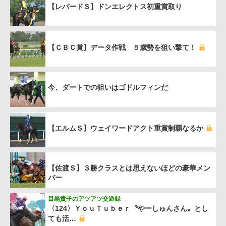
【レパードＳ】ドンエレクトス初重賞取り
【ＣＢＣ賞】データ作戦 ５歳勢を狙い撃て！
今、ダートでの狙いはゴドルフィンだ
【エルムＳ】ウェイワードアクト重賞制覇なるか
【佐渡Ｓ】３勝クラスとは思えないほどの豪華メン
バー
目黒貴子のアツアツ交遊録
〈124〉ＹｏｕＴｕｂｅｒ〝やーしゅんさん〟とし
ても活…