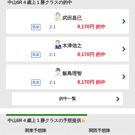
中山6R４歳上１勝クラスの的中
武田昌已
8,170円
的中
2-1
馬単
木津信之
8,170円
的中
2-1
馬単
飯島理智
8,170円
的中
2-1
馬単
的中一覧
中山6R４歳上１勝クラスの予想提供
関東予想陣
関西予想陣