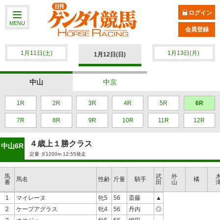
ログイン
MENU
会員登録
1月11日(土)
1月13日(月)
1月12日(日)
中山
中京
1R
2R
3R
4R
5R
6R
7R
8R
9R
10R
11R
12R
４歳上１勝クラス
中山6R
定量 ダ1200m 12:55発走
馬
武
外
馬名
性齢
斤量
騎手
橘
番
田
山
1
マイレーヌ
牝5
56
斎藤
▲
2
ケープアグラス
牝4
56
丹内
◎