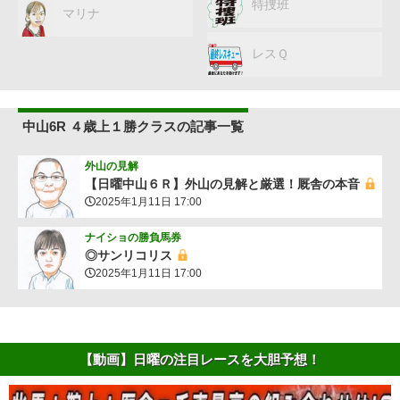
特捜班
マリナ
レスＱ
中山6R ４歳上１勝クラスの記事一覧
外山の見解
【日曜中山６Ｒ】外山の見解と厳選！厩舎の本音
2025年1月11日 17:00
ナイショの勝負馬券
◎サンリコリス
2025年1月11日 17:00
【動画】日曜の注目レースを大胆予想！