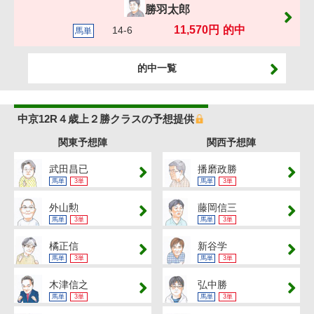
勝羽太郎
11,570円
的中
14-6
馬単
的中一覧
中京12R４歳上２勝クラスの予想提供
関東予想陣
関西予想陣
武田昌已
播磨政勝
馬単
3単
馬単
3単
外山勲
藤岡信三
馬単
3単
馬単
3単
橘正信
新谷学
馬単
3単
馬単
3単
木津信之
弘中勝
馬単
3単
馬単
3単