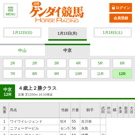
ログイン
MENU
会員登録
1月12日(日)
1月18日(土)
1月13日(月)
中山
中京
1R
2R
3R
4R
5R
6R
7R
8R
9R
10R
11R
12R
４歳上２勝クラス
中京
12R
定量 芝1200m 16:10発走
馬
武
外
木
新
大
馬名
性齢
斤量
騎手
橘
番
田
山
津
居
谷
1
ワイワイレジェンド
牡4
55
古川奈
2
ニフェーデービル
セン5
56
永島