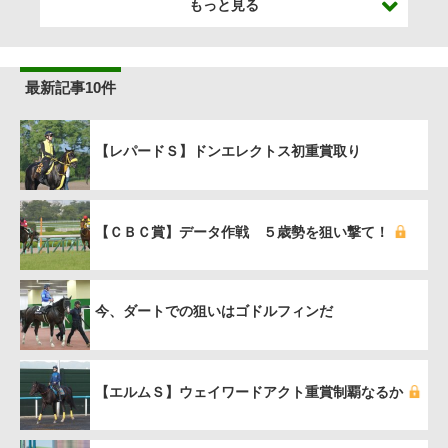
もっと見る
最新記事10件
【レパードＳ】ドンエレクトス初重賞取り
【ＣＢＣ賞】データ作戦 ５歳勢を狙い撃て！
今、ダートでの狙いはゴドルフィンだ
【エルムＳ】ウェイワードアクト重賞制覇なるか