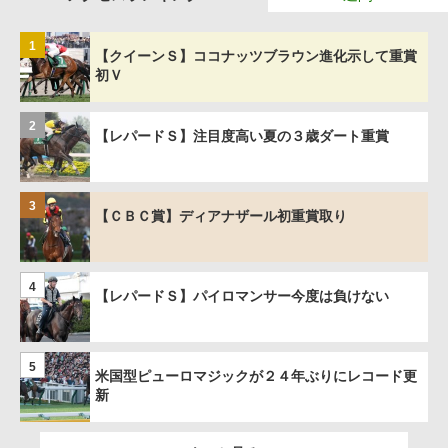
1
【クイーンＳ】ココナッツブラウン進化示して重賞
初Ｖ
2
【レパードＳ】注目度高い夏の３歳ダート重賞
3
【ＣＢＣ賞】ディアナザール初重賞取り
4
【レパードＳ】パイロマンサー今度は負けない
5
米国型ピューロマジックが２４年ぶりにレコード更
新