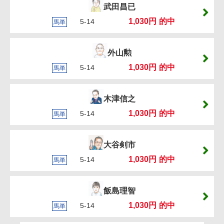
武田昌已
1,030円
的中
5-14
馬単
外山勲
1,030円
的中
5-14
馬単
木津信之
1,030円
的中
5-14
馬単
大谷剣市
1,030円
的中
5-14
馬単
飯島理智
1,030円
的中
5-14
馬単