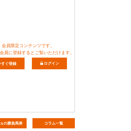
会員限定コンテンツです。
会員に登録するとご覧いただけます。
ログイン
今すぐ登録
ョの勝負馬券
コラム一覧