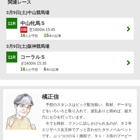
関連レース
3月9日(土)中山競馬場
中山牝馬Ｓ
11R
GIII
芝1800m 15:45
16
15
人が予想
本の記事
3月9日(土)阪神競馬場
コーラルＳ
11R
ダ1400m 15:35
16
6
人が予想
本の記事
橘正信
予想のスタンスはビッグ配当狙い。取材、データな
どをいろいろと取り入れて、波乱ありと踏めば、超大
穴にも◎を打っています。
今でも時折、ファンに話しかけられるのが、９２年
エリザベス女王杯でアッと言わせたタケノベルベット
です。ぶっつけのＧⅠ挑戦で、９１・３倍のブービー