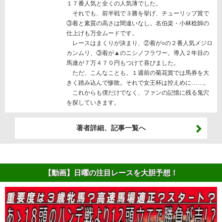
１７番人気と全くの人気薄でした。
それでも、前半戦で３勝を挙げ、チューリップ賞で
③着と素質の高さは間違いなし。名伯楽・小林稔師の
仕上げも万全ムードです。
レースはまくりが決まり、②着が○の２番人気メジロ
カンムリ、③着が▲のニシノフラワー。導入２年目の
馬連が７万４７０円もつけて喜びました。
ただ、こんなことも。１週前の菊花賞では馬券を大
きく踏み込んで惨敗。それで女王杯は控えめに……。
これからも僕だけでなく、ファンの記憶に残る鬼穴
を探していきます。
著者詳細、記事一覧へ
【動画】日曜の注目レースを大胆予想！