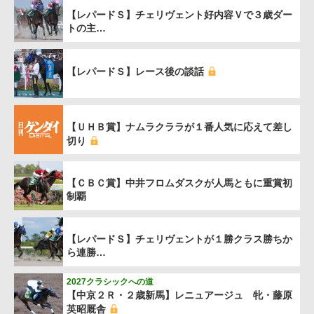
【レパードＳ】チェリヴェント好内容Ｖで３歳ダー
トの主…
【レパードＳ】レース後の談話
【ＵＨＢ賞】ナムラクララが１番人気に応えて差し
切り
【ＣＢＣ賞】中井フロムダスクが人馬ともに重賞初
制覇
【レパードＳ】チェリヴェントが１勝クラス勝ちか
ら連勝…
2027クラシックへの道
【中京２Ｒ・２歳新馬】レニュアージュ 牝・藤原
英昭厩舎