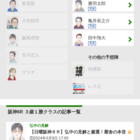
新居哲
勝羽太郎
馬単
大谷剣市
亀井辰之介
馬単
飯島理智
田中翔大
馬単
市川正人
その他の予想陣
特捜班
マリナ
レスＱ
阪神6R ３歳１勝クラスの記事一覧
弘中の見解
【日曜阪神６Ｒ】弘中の見解と厳選！厩舎の本音
2024年3月9日 17:00