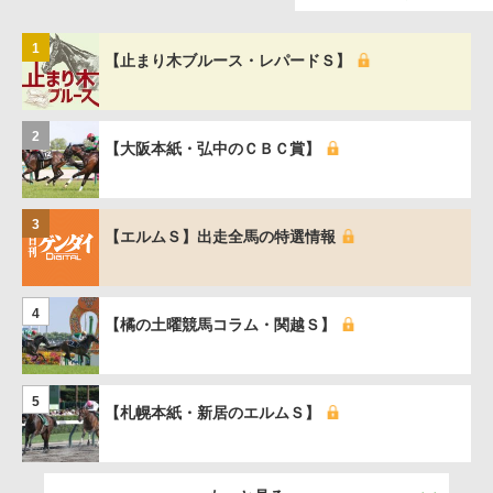
1
【止まり木ブルース・レパードＳ】
2
【大阪本紙・弘中のＣＢＣ賞】
3
【エルムＳ】出走全馬の特選情報
4
【橘の土曜競馬コラム・関越Ｓ】
5
【札幌本紙・新居のエルムＳ】