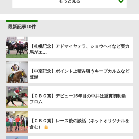
もっと見る
最新記事10件
【札幌記念】アドマイヤテラ、ショウヘイなど実力
馬がエ…
【中京記念】ポイント上積み狙うキープカルムなど
登録
【ＣＢＣ賞】デビュー15年目の中井は重賞初制覇
フロム…
【ＣＢＣ賞】レース後の談話（ネットオリジナルを
含む）