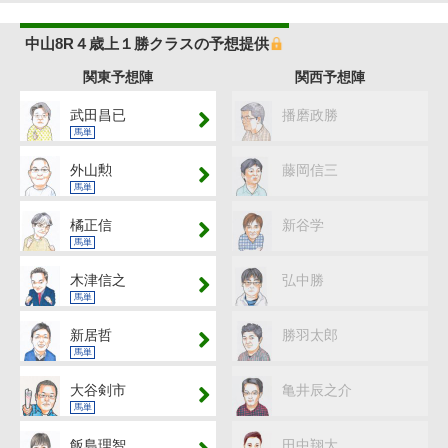
中山8R４歳上１勝クラスの予想提供
関東予想陣
関西予想陣
武田昌已
播磨政勝
馬単
外山勲
藤岡信三
馬単
橘正信
新谷学
馬単
木津信之
弘中勝
馬単
新居哲
勝羽太郎
馬単
大谷剣市
亀井辰之介
馬単
飯島理智
田中翔大