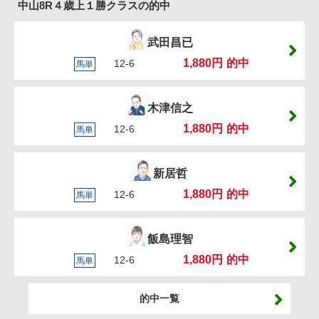
中山8R４歳上１勝クラスの的中
武田昌已
1,880円
的中
12-6
馬単
木津信之
1,880円
的中
12-6
馬単
新居哲
1,880円
的中
12-6
馬単
飯島理智
1,880円
的中
12-6
馬単
的中一覧