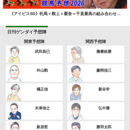
《アイビスSD》牝馬＋鞍上＋厩舎＝千直最高の組み合わせ…
日刊ゲンダイ予想陣
関東予想陣
関西予想陣
武田昌已
播磨政勝
外山勲
藤岡信三
橘正信
新谷学
木津信之
弘中勝
新居哲
勝羽太郎