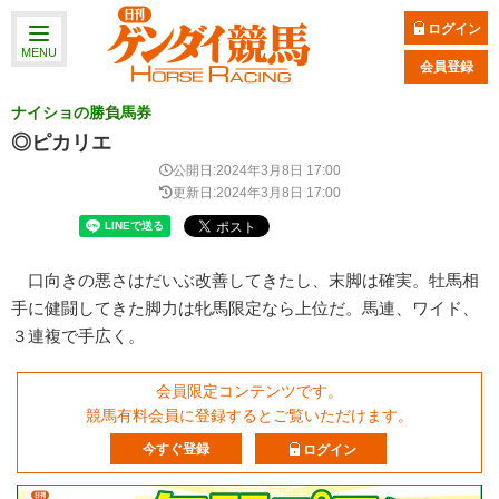
ログイン
MENU
会員登録
ナイショの勝負馬券
◎ピカリエ
公開日:2024年3月8日 17:00
更新日:2024年3月8日 17:00
口向きの悪さはだいぶ改善してきたし、末脚は確実。牡馬相
手に健闘してきた脚力は牝馬限定なら上位だ。馬連、ワイド、
３連複で手広く。
会員限定コンテンツです。
競馬有料会員に登録するとご覧いただけます。
今すぐ登録
ログイン