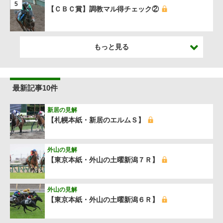
5
【ＣＢＣ賞】調教マル得チェック②
もっと見る
最新記事10件
新居の見解
【札幌本紙・新居のエルムＳ】
外山の見解
【東京本紙・外山の土曜新潟７Ｒ】
外山の見解
【東京本紙・外山の土曜新潟６Ｒ】