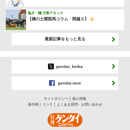
鬼才・橘 万券アタック
【橘の土曜競馬コラム・関越Ｓ】
最新記事をもっと見る
gendai_keiba
gendai.race
サイトポリシー
個人情報
著作権
リンク
よくある質問・お問い合わせ