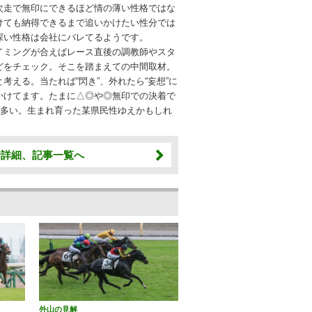
次走で無印にできるほど情の薄い性格ではな
けても納得できるまで追いかけたい性分では
深い性格は会社にバレてるようです。
ミングが合えばレース直後の調教師やスタ
どをチェック。そこを踏まえての中間取材。
考える。当たれば“閃き”、外れたら“妄想”に
かけてます。たまに△◎や◎無印での決着で
も多い。生まれ育った某県民性ゆえかもしれ
者詳細、記事一覧へ
外山の見解