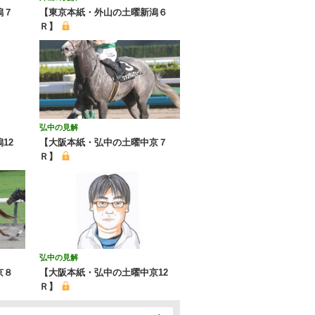
潟７
【東京本紙・外山の土曜新潟６
Ｒ】
弘中の見解
12
【大阪本紙・弘中の土曜中京７
Ｒ】
弘中の見解
京８
【大阪本紙・弘中の土曜中京12
Ｒ】