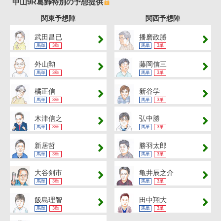
中山9R葛飾特別の予想提供
関東予想陣
関西予想陣
武田昌已
播磨政勝
馬単
3単
馬単
3単
外山勲
藤岡信三
馬単
3単
馬単
3単
橘正信
新谷学
馬単
3単
馬単
3単
木津信之
弘中勝
馬単
3単
馬単
3単
新居哲
勝羽太郎
馬単
3単
馬単
3単
大谷剣市
亀井辰之介
馬単
3単
馬単
3単
飯島理智
田中翔大
馬単
3単
馬単
3単