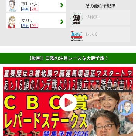
市川正人
その他の予想陣
馬単
3単
特捜班
マリナ
馬単
3単
レスＱ
【動画】日曜の注目レースを大胆予想！